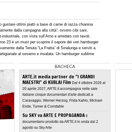
o gustare ottimi piatti a base di carne di razza chianina
tamente dalla campagna alla città”, ovvero cibi sani,
t-industriale, con vista sull’Arno e arredato con tavoli,
arno 23 è un must per scoprire il sapore dei veri hamburger
sivamente dalla Tenuta “La Fratta” di Sinalunga e serviti a
 artigianale al sesamo e insalata. Un hamburger sublime.
BACHECA
ARTE.it media partner de "I GRANDI
MAESTRI" di KUBLAI Film
Dal 4 ottobre 2026 al
20 aprile 2027, ARTE.it accompagna nelle sale
italiane cinque documentari d'arte dedicati a
Caravaggio, Werner Herzog, Frida Kahlo, Michael
Ende, Turner & Constable
Su SKY va ARTE E PROPAGANDA
Il
documentario prodotto da ARTE.it in onda dal 2
agosto su Sky Arte