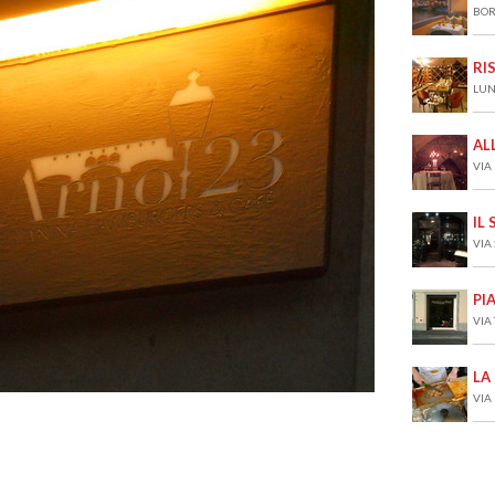
BOR
RI
LUN
AL
VIA
IL
VIA
PI
VIA
LA
VIA