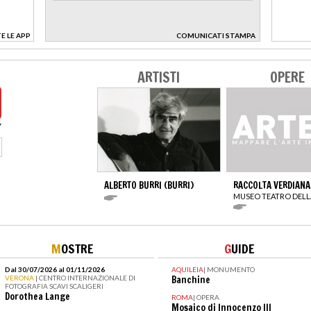
E LE APP
COMUNICATI STAMPA
>
ARTISTI
OPERE
ALBERTO BURRI (BURRI)
RACCOLTA VERDIANA
MUSEO TEATRO DELL
M
OSTRE
G
UIDE
Dal 30/07/2026 al 01/11/2026
AQUILEIA
|
MONUMENTO
VERONA
| CENTRO INTERNAZIONALE DI
Banchine
FOTOGRAFIA SCAVI SCALIGERI
Dorothea Lange
ROMA
|
OPERA
Mosaico di Innocenzo III