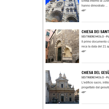
Eretta intorno al 109
hanno dimostrato ...
CHIESA DEI SAN
SESTRIERE MOLO - 
Il primo documento c
reca la data del 21 apr
CHIESA DEL GES
SESTRIERE MOLO -
L'edificio sacro, inti
progettato dal gesuita