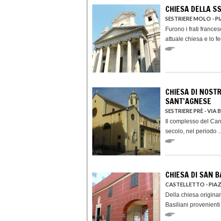
CHIESA DELLA S
SESTRIERE MOLO - 
Furono i frati france
attuale chiesa e lo fe
CHIESA DI NOST
SANT'AGNESE
SESTRIERE PRÈ - VIA
Il complesso del Carm
secolo, nel periodo ..
CHIESA DI SAN 
CASTELLETTO - PIA
Della chiesa origina
Basiliani provenienti 