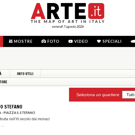
venerdì 7 agosto 2026
MOSTRE
FOTO
VIDEO
SPECIALI
À
INFO UTILI
TORE
Seleziona un quartiere
TO STEFANO
 - PIAZZA S. STEFANO
truita nell'XI secolo dai monaci
...