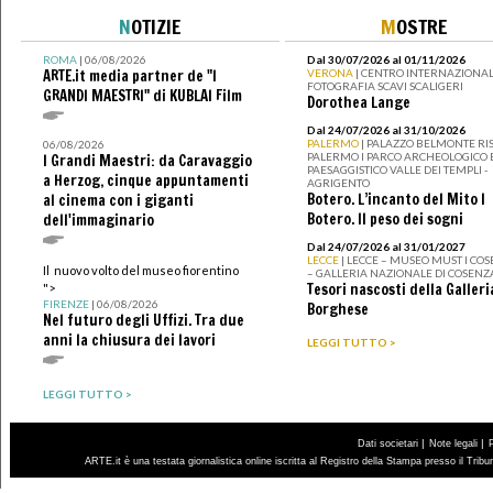
N
OTIZIE
M
OSTRE
ROMA
| 06/08/2026
Dal 30/07/2026 al 01/11/2026
ARTE.it media partner de "I
VERONA
| CENTRO INTERNAZIONAL
FOTOGRAFIA SCAVI SCALIGERI
GRANDI MAESTRI" di KUBLAI Film
Dorothea Lange
Dal 24/07/2026 al 31/10/2026
PALERMO
| PALAZZO BELMONTE RIS
06/08/2026
PALERMO I PARCO ARCHEOLOGICO 
I Grandi Maestri: da Caravaggio
PAESAGGISTICO VALLE DEI TEMPLI -
a Herzog, cinque appuntamenti
AGRIGENTO
Botero. L’incanto del Mito I
al cinema con i giganti
Botero. Il peso dei sogni
dell'immaginario
Dal 24/07/2026 al 31/01/2027
LECCE
| LECCE – MUSEO MUST I CO
Il nuovo volto del museo fiorentino
– GALLERIA NAZIONALE DI COSENZ
Tesori nascosti della Galleri
">
FIRENZE
| 06/08/2026
Borghese
Nel futuro degli Uffizi. Tra due
anni la chiusura dei lavori
LEGGI TUTTO >
LEGGI TUTTO >
|
|
Dati societari
Note legali
ARTE.it è una testata giornalistica online iscritta al Registro della Stampa presso il Trib