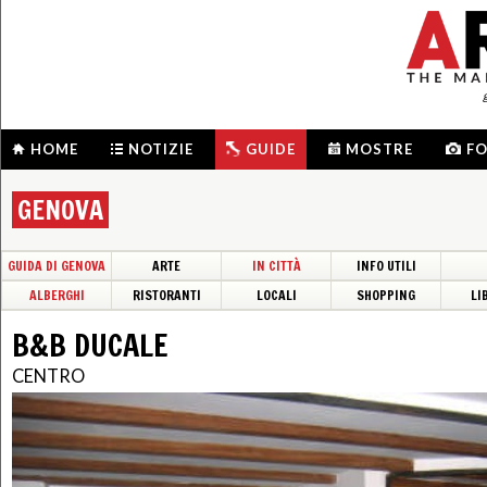
HOME
NOTIZIE
GUIDE
MOSTRE
F
GENOVA
GUIDA DI GENOVA
ARTE
IN CITTÀ
INFO UTILI
ALBERGHI
RISTORANTI
LOCALI
SHOPPING
LI
B&B DUCALE
CENTRO