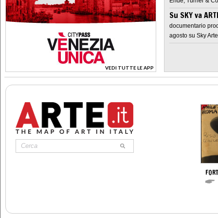
Ende, Turner & Co
Su SKY va AR
documentario prod
agosto su Sky Arte
VEDI TUTTE LE APP
>
FOR