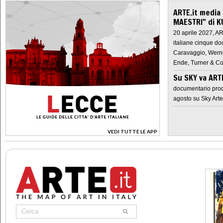
ARTE.it media
MAESTRI" di K
20 aprile 2027, A
italiane cinque do
Caravaggio, Werne
Ende, Turner & Co
Su SKY va AR
documentario prod
agosto su Sky Arte
VEDI TUTTE LE APP
>