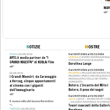
MAR
N
OTIZIE
M
OSTRE
ROMA
| 06/08/2026
Dal 30/07/2026 al 01/11/2026
ARTE.it media partner de "I
VERONA
| CENTRO INTERNAZIONAL
FOTOGRAFIA SCAVI SCALIGERI
GRANDI MAESTRI" di KUBLAI Film
Dorothea Lange
Dal 24/07/2026 al 31/10/2026
PALERMO
| PALAZZO BELMONTE RIS
06/08/2026
PALERMO I PARCO ARCHEOLOGICO 
I Grandi Maestri: da Caravaggio
PAESAGGISTICO VALLE DEI TEMPLI -
a Herzog, cinque appuntamenti
AGRIGENTO
Botero. L’incanto del Mito I
al cinema con i giganti
Botero. Il peso dei sogni
dell'immaginario
Dal 24/07/2026 al 31/01/2027
LECCE
| LECCE – MUSEO MUST I CO
Il nuovo volto del museo fiorentino
– GALLERIA NAZIONALE DI COSENZ
Tesori nascosti della Galleri
">
FIRENZE
| 06/08/2026
Borghese