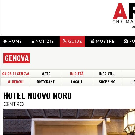
d
HOME
NOTIZIE
GUIDE
MOSTRE
F
GENOVA
GUIDA DI GENOVA
ARTE
IN CITTÀ
INFO UTILI
ALBERGHI
RISTORANTI
LOCALI
SHOPPING
LI
HOTEL NUOVO NORD
CENTRO