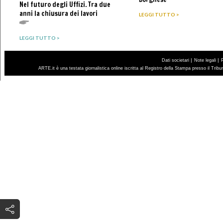
Nel futuro degli Uffizi. Tra due
anni la chiusura dei lavori
LEGGI TUTTO >
LEGGI TUTTO >
|
|
Dati societari
Note legali
ARTE.it è una testata giornalistica online iscritta al Registro della Stampa presso il Trib