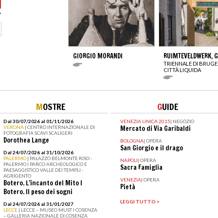
GIORGIO MORANDI
RUIMTEVELDWERK, G.
TRIENNALE DI BRUGES
CITTÀ LIQUIDA
M
OSTRE
G
UIDE
Dal 30/07/2026 al 01/11/2026
VENEZIA UNICA 2015
|
NEGOZIO
VERONA
| CENTRO INTERNAZIONALE DI
Mercato di Via Garibaldi
FOTOGRAFIA SCAVI SCALIGERI
Dorothea Lange
BOLOGNA
|
OPERA
San Giorgio e il drago
Dal 24/07/2026 al 31/10/2026
PALERMO
| PALAZZO BELMONTE RISO -
NAPOLI
|
OPERA
PALERMO I PARCO ARCHEOLOGICO E
Sacra Famiglia
PAESAGGISTICO VALLE DEI TEMPLI -
AGRIGENTO
VENEZIA
|
OPERA
Botero. L’incanto del Mito I
Pietà
Botero. Il peso dei sogni
LEGGI TUTTO >
Dal 24/07/2026 al 31/01/2027
LECCE
| LECCE – MUSEO MUST I COSENZA
– GALLERIA NAZIONALE DI COSENZA