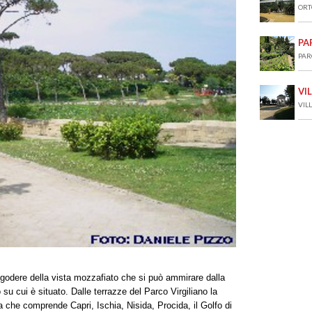
ORT
PA
PAR
VI
VIL
è godere della vista mozzafiato che si può ammirare dalla
o su cui è situato. Dalle terrazze del Parco Virgiliano la
a che comprende Capri, Ischia, Nisida, Procida, il Golfo di