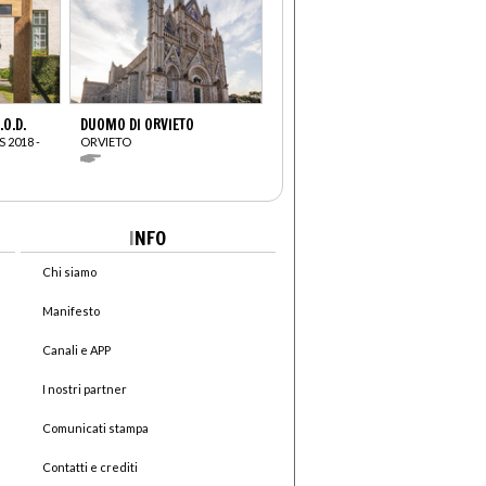
O.D.
DUOMO DI ORVIETO
 2018 -
ORVIETO
I
NFO
Chi siamo
Manifesto
Canali e APP
I nostri partner
Comunicati stampa
Contatti e crediti