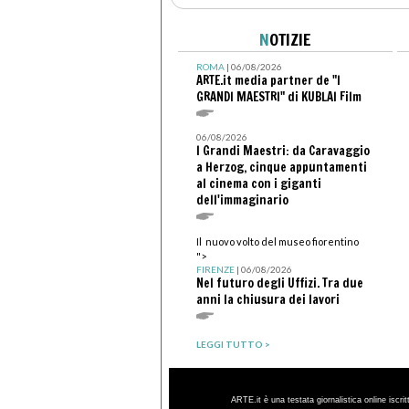
N
OTIZIE
ROMA
| 06/08/2026
ARTE.it media partner de "I
GRANDI MAESTRI" di KUBLAI Film
06/08/2026
I Grandi Maestri: da Caravaggio
a Herzog, cinque appuntamenti
al cinema con i giganti
dell'immaginario
Il nuovo volto del museo fiorentino
">
FIRENZE
| 06/08/2026
Nel futuro degli Uffizi. Tra due
anni la chiusura dei lavori
LEGGI TUTTO >
ARTE.it è una testata giornalistica online iscri