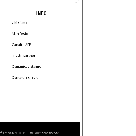
I
NFO
Chi siamo
Manifesto
Canali e APP
I nostri partner
Comunicati stampa
Contatti e crediti
| © 2026 ARTE.it | Tutti i diritti sono riservati