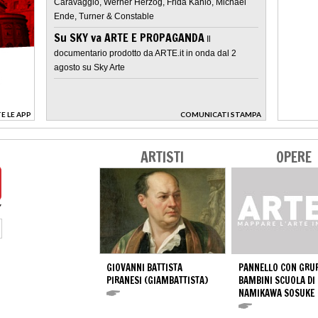
Caravaggio, Werner Herzog, Frida Kahlo, Michael
Ende, Turner & Constable
Su SKY va ARTE E PROPAGANDA
Il
documentario prodotto da ARTE.it in onda dal 2
agosto su Sky Arte
E LE APP
COMUNICATI STAMPA
>
ARTISTI
OPERE
GIOVANNI BATTISTA
PANNELLO CON GRUP
PIRANESI (GIAMBATTISTA)
BAMBINI SCUOLA DI
NAMIKAWA SOSUKE