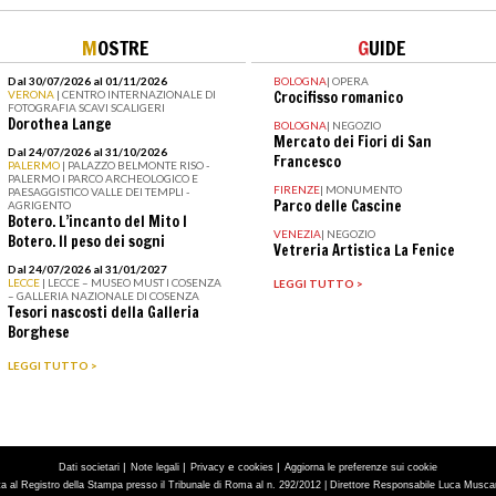
M
OSTRE
G
UIDE
Dal 30/07/2026 al 01/11/2026
BOLOGNA
|
OPERA
VERONA
| CENTRO INTERNAZIONALE DI
Crocifisso romanico
FOTOGRAFIA SCAVI SCALIGERI
Dorothea Lange
BOLOGNA
|
NEGOZIO
Mercato dei Fiori di San
Dal 24/07/2026 al 31/10/2026
Francesco
PALERMO
| PALAZZO BELMONTE RISO -
PALERMO I PARCO ARCHEOLOGICO E
FIRENZE
|
MONUMENTO
PAESAGGISTICO VALLE DEI TEMPLI -
Parco delle Cascine
AGRIGENTO
Botero. L’incanto del Mito I
VENEZIA
|
NEGOZIO
Botero. Il peso dei sogni
Vetreria Artistica La Fenice
Dal 24/07/2026 al 31/01/2027
LECCE
| LECCE – MUSEO MUST I COSENZA
LEGGI TUTTO >
– GALLERIA NAZIONALE DI COSENZA
Tesori nascosti della Galleria
Borghese
LEGGI TUTTO >
|
|
e
|
Dati societari
Note legali
Privacy
cookies
Aggiorna le preferenze sui cookie
tta al Registro della Stampa presso il Tribunale di Roma al n. 292/2012 | Direttore Responsabile Luca Muscarà 