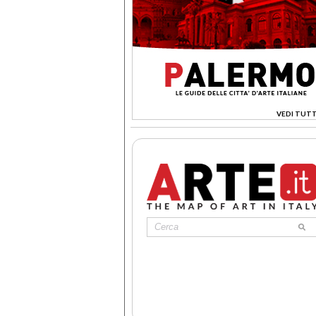
VEDI TUTT
>