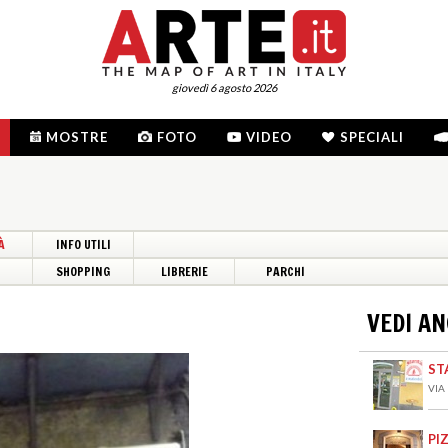
giovedì 6 agosto 2026
MOSTRE
FOTO
VIDEO
SPECIALI
À
INFO UTILI
I
SHOPPING
LIBRERIE
PARCHI
VEDI A
ST
VIA
PI