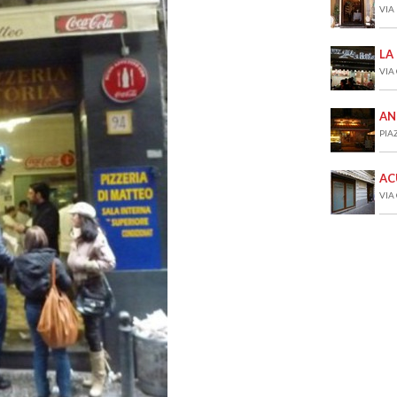
VIA
LA
VIA
AN
PIA
AC
VIA