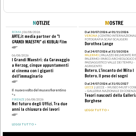
N
OTIZIE
M
OSTRE
ROMA
| 06/08/2026
Dal 30/07/2026 al 01/11/2026
ARTE.it media partner de "I
VERONA
| CENTRO INTERNAZIONAL
FOTOGRAFIA SCAVI SCALIGERI
GRANDI MAESTRI" di KUBLAI Film
Dorothea Lange
Dal 24/07/2026 al 31/10/2026
PALERMO
| PALAZZO BELMONTE RIS
06/08/2026
PALERMO I PARCO ARCHEOLOGICO 
I Grandi Maestri: da Caravaggio
PAESAGGISTICO VALLE DEI TEMPLI -
a Herzog, cinque appuntamenti
AGRIGENTO
Botero. L’incanto del Mito I
al cinema con i giganti
Botero. Il peso dei sogni
dell'immaginario
Dal 24/07/2026 al 31/01/2027
LECCE
| LECCE – MUSEO MUST I CO
Il nuovo volto del museo fiorentino
– GALLERIA NAZIONALE DI COSENZ
Tesori nascosti della Galleri
">
FIRENZE
| 06/08/2026
Borghese
Nel futuro degli Uffizi. Tra due
anni la chiusura dei lavori
LEGGI TUTTO >
LEGGI TUTTO >