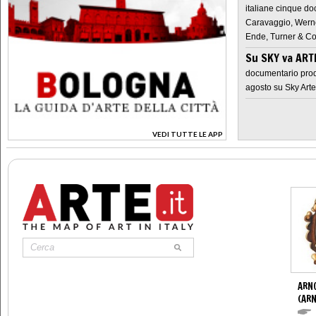
italiane cinque do
Caravaggio, Werne
Ende, Turner & Co
Su SKY va AR
documentario prod
agosto su Sky Arte
VEDI TUTTE LE APP
>
ARN
(ARN