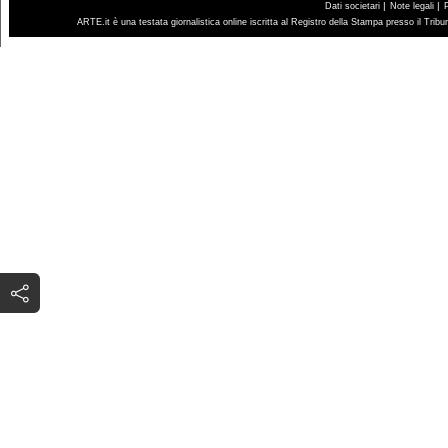
|
|
Dati societari
Note legali
ARTE.it è una testata giornalistica online iscritta al Registro della Stampa presso il Trib