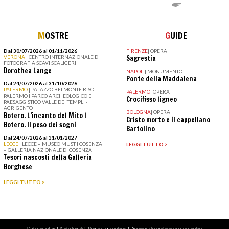
M
OSTRE
G
UIDE
Dal 30/07/2026 al 01/11/2026
FIRENZE
|
OPERA
VERONA
| CENTRO INTERNAZIONALE DI
Sagrestia
FOTOGRAFIA SCAVI SCALIGERI
Dorothea Lange
NAPOLI
|
MONUMENTO
Ponte della Maddalena
Dal 24/07/2026 al 31/10/2026
PALERMO
| PALAZZO BELMONTE RISO -
PALERMO
|
OPERA
PALERMO I PARCO ARCHEOLOGICO E
Crocifisso ligneo
PAESAGGISTICO VALLE DEI TEMPLI -
AGRIGENTO
BOLOGNA
|
OPERA
Botero. L’incanto del Mito I
Cristo morto e il cappellano
Botero. Il peso dei sogni
Bartolino
Dal 24/07/2026 al 31/01/2027
LECCE
| LECCE – MUSEO MUST I COSENZA
LEGGI TUTTO >
– GALLERIA NAZIONALE DI COSENZA
Tesori nascosti della Galleria
Borghese
LEGGI TUTTO >
|
|
e
|
Dati societari
Note legali
Privacy
cookies
Aggiorna le preferenze sui cookie