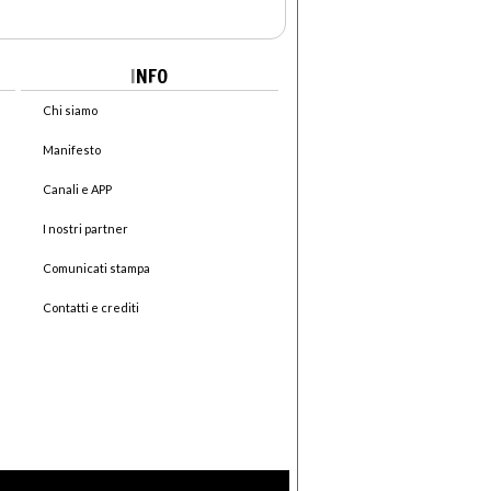
I
NFO
Chi siamo
Manifesto
Canali e APP
I nostri partner
Comunicati stampa
Contatti e crediti