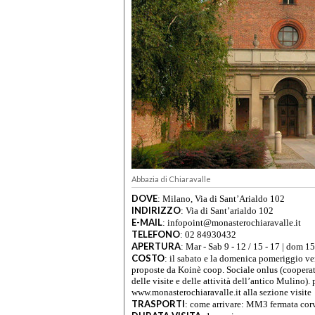
Abbazia di Chiaravalle
DOVE
:
Milano, Via di Sant’Arialdo 102
INDIRIZZO
:
Via di Sant’arialdo 102
E-MAIL
:
infopoint@monasterochiaravalle.it
TELEFONO
:
02 84930432
APERTURA
:
Mar - Sab 9 - 12 / 15 - 17 | dom 15
COSTO
:
il sabato e la domenica pomeriggio ve
proposte da Koinè coop. Sociale onlus (cooperati
delle visite e delle attività dell’antico Mulino). p
www.monasterochiaravalle.it alla sezione visite
TRASPORTI
:
come arrivare: MM3 fermata corv