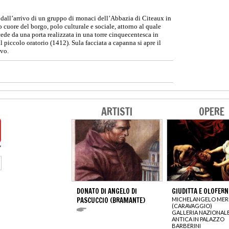
e dall’arrivo di un gruppo di monaci dell’Abbazia di Citeaux in
 cuore del borgo, polo culturale e sociale, attorno al quale
cede da una porta realizzata in una torre cinquecentesca in
il piccolo oratorio (1412). Sula facciata a capanna si apre il
evo.
ARTISTI
OPERE
DONATO DI ANGELO DI
GIUDITTA E OLOFERN
PASCUCCIO (BRAMANTE)
MICHELANGELO MERI
(CARAVAGGIO)
GALLERIA NAZIONALE
ANTICA IN PALAZZO
BARBERINI