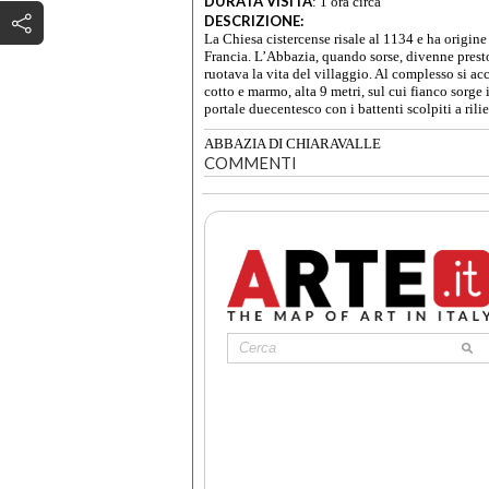
DURATA VISITA
:
1 ora circa
DESCRIZIONE:
La Chiesa cistercense risale al 1134 e ha origin
Francia. L’Abbazia, quando sorse, divenne presto
ruotava la vita del villaggio. Al complesso si ac
cotto e marmo, alta 9 metri, sul cui fianco sorge 
portale duecentesco con i battenti scolpiti a rili
ABBAZIA DI CHIARAVALLE
COMMENTI