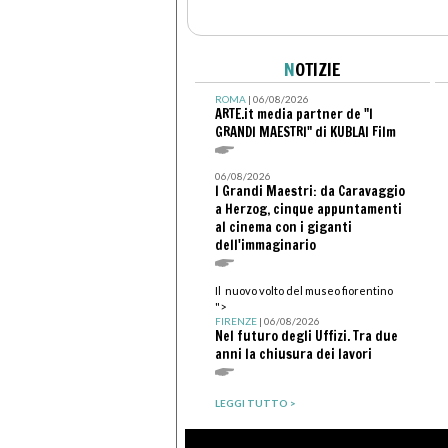
N
OTIZIE
ROMA
| 06/08/2026
ARTE.it media partner de "I
GRANDI MAESTRI" di KUBLAI Film
06/08/2026
I Grandi Maestri: da Caravaggio
a Herzog, cinque appuntamenti
al cinema con i giganti
dell'immaginario
Il nuovo volto del museo fiorentino
">
FIRENZE
| 06/08/2026
Nel futuro degli Uffizi. Tra due
anni la chiusura dei lavori
LEGGI TUTTO >