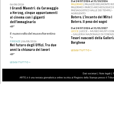
Dal 24/07/2026 al 31/10/2026
PALERMO
| PALAZZO BELMONTE RIS
06/08/2026
PALERMO I PARCO ARCHEOLOGICO 
I Grandi Maestri: da Caravaggio
PAESAGGISTICO VALLE DEI TEMPLI -
a Herzog, cinque appuntamenti
AGRIGENTO
Botero. L’incanto del Mito I
al cinema con i giganti
Botero. Il peso dei sogni
dell'immaginario
Dal 24/07/2026 al 31/01/2027
LECCE
| LECCE – MUSEO MUST I CO
Il nuovo volto del museo fiorentino
– GALLERIA NAZIONALE DI COSENZ
Tesori nascosti della Galleri
">
FIRENZE
| 06/08/2026
Borghese
Nel futuro degli Uffizi. Tra due
anni la chiusura dei lavori
LEGGI TUTTO >
LEGGI TUTTO >
|
|
Dati societari
Note legali
ARTE.it è una testata giornalistica online iscritta al Registro della Stampa presso il Trib