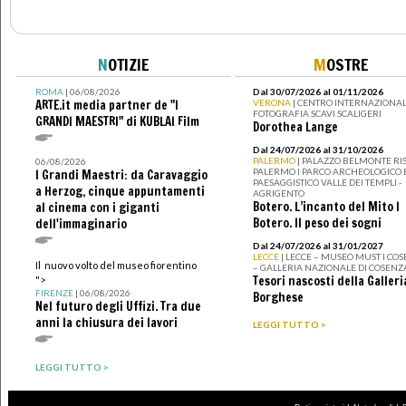
N
OTIZIE
M
OSTRE
ROMA
| 06/08/2026
Dal 30/07/2026 al 01/11/2026
ARTE.it media partner de "I
VERONA
| CENTRO INTERNAZIONAL
FOTOGRAFIA SCAVI SCALIGERI
GRANDI MAESTRI" di KUBLAI Film
Dorothea Lange
Dal 24/07/2026 al 31/10/2026
PALERMO
| PALAZZO BELMONTE RIS
06/08/2026
PALERMO I PARCO ARCHEOLOGICO 
I Grandi Maestri: da Caravaggio
PAESAGGISTICO VALLE DEI TEMPLI -
a Herzog, cinque appuntamenti
AGRIGENTO
Botero. L’incanto del Mito I
al cinema con i giganti
Botero. Il peso dei sogni
dell'immaginario
Dal 24/07/2026 al 31/01/2027
LECCE
| LECCE – MUSEO MUST I CO
Il nuovo volto del museo fiorentino
– GALLERIA NAZIONALE DI COSENZ
Tesori nascosti della Galleri
">
FIRENZE
| 06/08/2026
Borghese
Nel futuro degli Uffizi. Tra due
anni la chiusura dei lavori
LEGGI TUTTO >
LEGGI TUTTO >