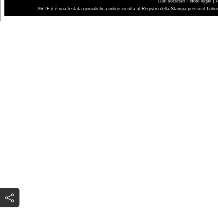
|
|
Dati societari
Note legali
ARTE.it è una testata giornalistica online iscritta al Registro della Stampa presso il Trib