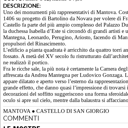
DESCRIZIONE:
Uno dei monumenti più rappresentativi di Mantova. Costru
1406 su progetto di Bartolino da Novara per volere di Fr
Castello fa parte del più ampio complesso del Palazzo Du
la duchessa Isabella d’Este si circondò di grandi artisti e
Mantegna, Leonardo, Perugino, Ariosto, facendo di Mant
propulsori del Rinascimento.
L’edificio a pianta quadrata è arricchito da quattro torri a
fossato. A metà del XV secolo fu ristrutturato dall’archite
ne realizzò il portico.
Fra le ricche sale, la più nota è certamente la Camera deg
affrescata da Andrea Mantegna per Ludovico Gonzaga. Lo
appare dilatato e aperto verso l’esterno da rappresentazioni
grande effetto, che danno quasi l’impressione di trovarsi 
decorazioni del soffitto suggeriscono una forma sferoidal
oculo si apre sul cielo, mentre dalla balaustra si affaccian
MANTOVA
●
CASTELLO DI SAN GIORGIO
COMMENTI