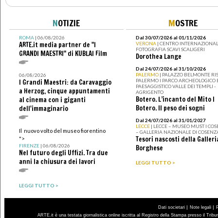
N
OTIZIE
M
OSTRE
ROMA
| 06/08/2026
Dal 30/07/2026 al 01/11/2026
ARTE.it media partner de "I
VERONA
| CENTRO INTERNAZIONAL
FOTOGRAFIA SCAVI SCALIGERI
GRANDI MAESTRI" di KUBLAI Film
Dorothea Lange
Dal 24/07/2026 al 31/10/2026
PALERMO
| PALAZZO BELMONTE RIS
06/08/2026
PALERMO I PARCO ARCHEOLOGICO 
I Grandi Maestri: da Caravaggio
PAESAGGISTICO VALLE DEI TEMPLI -
a Herzog, cinque appuntamenti
AGRIGENTO
Botero. L’incanto del Mito I
al cinema con i giganti
Botero. Il peso dei sogni
dell'immaginario
Dal 24/07/2026 al 31/01/2027
LECCE
| LECCE – MUSEO MUST I CO
Il nuovo volto del museo fiorentino
– GALLERIA NAZIONALE DI COSENZ
Tesori nascosti della Galleri
">
FIRENZE
| 06/08/2026
Borghese
Nel futuro degli Uffizi. Tra due
anni la chiusura dei lavori
LEGGI TUTTO >
LEGGI TUTTO >
|
|
Dati societari
Note legali
ARTE.it è una testata giornalistica online iscritta al Registro della Stampa presso il Trib