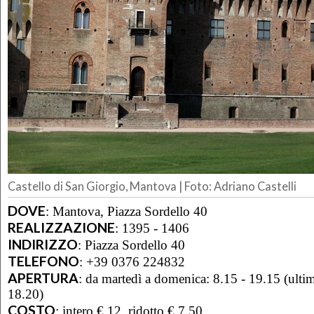
Castello di San Giorgio, Mantova | Foto: Adriano Castelli
DOVE
:
Mantova, Piazza Sordello 40
REALIZZAZIONE
:
1395 - 1406
INDIRIZZO
:
Piazza Sordello 40
TELEFONO
:
+39 0376 224832
APERTURA
:
da martedì a domenica: 8.15 - 19.15 (ulti
18.20)
COSTO
:
intero € 12, ridotto € 7,50