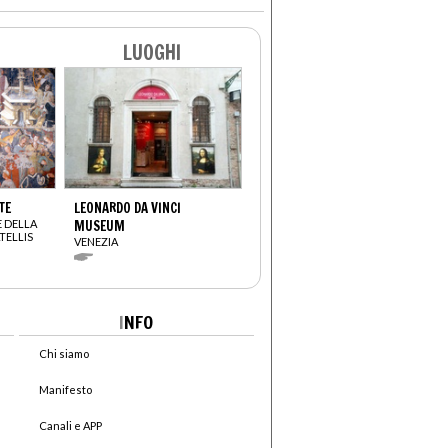
LUOGHI
TE
LEONARDO DA VINCI
 DELLA
MUSEUM
TELLIS
VENEZIA
I
NFO
Chi siamo
Manifesto
Canali e APP