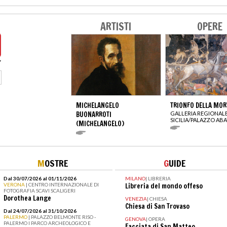
ARTISTI
OPERE
MICHELANGELO
TRIONFO DELLA MOR
BUONARROTI
GALLERIA REGIONALE
SICILIA/PALAZZO ABA
(MICHELANGELO)
M
OSTRE
G
UIDE
Dal 30/07/2026 al 01/11/2026
MILANO
|
LIBRERIA
VERONA
| CENTRO INTERNAZIONALE DI
Libreria del mondo offeso
FOTOGRAFIA SCAVI SCALIGERI
Dorothea Lange
VENEZIA
|
CHIESA
Chiesa di San Trovaso
Dal 24/07/2026 al 31/10/2026
PALERMO
| PALAZZO BELMONTE RISO -
GENOVA
|
OPERA
PALERMO I PARCO ARCHEOLOGICO E
Facciata di San Matteo