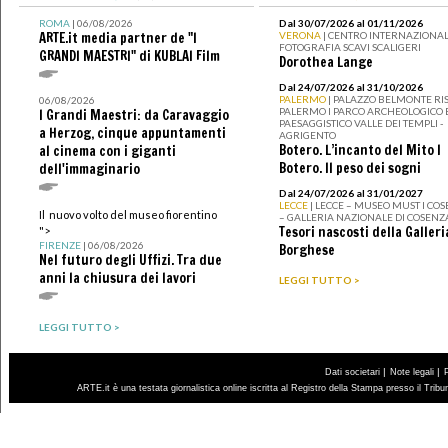
ROMA
| 06/08/2026
Dal 30/07/2026 al 01/11/2026
ARTE.it media partner de "I
VERONA
| CENTRO INTERNAZIONAL
FOTOGRAFIA SCAVI SCALIGERI
GRANDI MAESTRI" di KUBLAI Film
Dorothea Lange
Dal 24/07/2026 al 31/10/2026
PALERMO
| PALAZZO BELMONTE RIS
06/08/2026
PALERMO I PARCO ARCHEOLOGICO 
I Grandi Maestri: da Caravaggio
PAESAGGISTICO VALLE DEI TEMPLI -
a Herzog, cinque appuntamenti
AGRIGENTO
Botero. L’incanto del Mito I
al cinema con i giganti
Botero. Il peso dei sogni
dell'immaginario
Dal 24/07/2026 al 31/01/2027
LECCE
| LECCE – MUSEO MUST I CO
Il nuovo volto del museo fiorentino
– GALLERIA NAZIONALE DI COSENZ
Tesori nascosti della Galleri
">
FIRENZE
| 06/08/2026
Borghese
Nel futuro degli Uffizi. Tra due
anni la chiusura dei lavori
LEGGI TUTTO >
LEGGI TUTTO >
|
|
Dati societari
Note legali
ARTE.it è una testata giornalistica online iscritta al Registro della Stampa presso il Trib