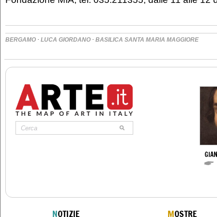
·
·
BERGAMO
LUCA GIORDANO
BASILICA SANTA MARIA MAGGIORE
GIAN
N
OTIZIE
M
OSTRE