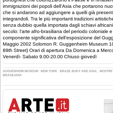
immigrazioni dei popoli dell’Asia che portarono nuov
che si andarono ad aggiungere a quelli già presenti
integrandoli. Tra le più importanti tradizioni artistich
senza dubbio quella importata dagli schiavi african
secolo: l’arte afro-brasiliana del periodo coloniale
componente significativa dell’esposizione del Gug
Maggio 2002 Solomon R. Guggenheim Museum 107
89th Street) Orari di apertura Da Domenica a Merco
Venerdì- Sabato 9.00-20.00 Chiuso giovedì
·
·
·
GUGGENHEIM MUSEUM
NEW YORK
BRAZIL BODY AND SOUL
MOSTRE
BRASILIANA