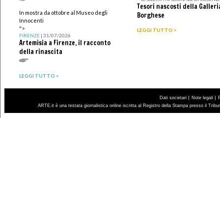
Tesori nascosti della Galleri
In mostra da ottobre al Museo degli
Borghese
Innocenti
">
LEGGI TUTTO >
FIRENZE
| 31/07/2026
Artemisia a Firenze, il racconto
della rinascita
LEGGI TUTTO >
|
|
Dati societari
Note legali
ARTE.it è una testata giornalistica online iscritta al Registro della Stampa presso il Trib