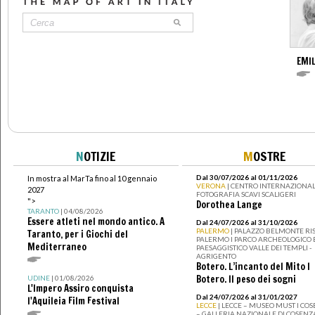
EMIL
N
OTIZIE
M
OSTRE
Dal 30/07/2026 al 01/11/2026
In mostra al MarTa fino al 10 gennaio
VERONA
| CENTRO INTERNAZIONAL
2027
FOTOGRAFIA SCAVI SCALIGERI
">
Dorothea Lange
TARANTO
| 04/08/2026
Essere atleti nel mondo antico. A
Dal 24/07/2026 al 31/10/2026
PALERMO
| PALAZZO BELMONTE RIS
Taranto, per i Giochi del
PALERMO I PARCO ARCHEOLOGICO 
Mediterraneo
PAESAGGISTICO VALLE DEI TEMPLI -
AGRIGENTO
Botero. L’incanto del Mito I
Botero. Il peso dei sogni
UDINE
| 01/08/2026
L'Impero Assiro conquista
Dal 24/07/2026 al 31/01/2027
l'Aquileia Film Festival
LECCE
| LECCE – MUSEO MUST I CO
– GALLERIA NAZIONALE DI COSENZ