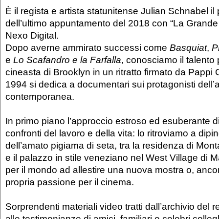
È il regista e artista statunitense Julian Schnabel il
dell’ultimo appuntamento del 2018 con “La Grande 
Nexo Digital.
Dopo averne ammirato successi come
Basquiat
,
P
e
Lo Scafandro e la Farfalla
, conosciamo il talento 
cineasta di Brooklyn in un ritratto firmato da Pappi 
1994 si dedica a documentari sui protagonisti dell’a
contemporanea.
In primo piano l’approccio estroso ed esuberante d
confronti del lavoro e della vita: lo ritroviamo a dipi
dell’amato pigiama di seta, tra la residenza di Mon
e il palazzo in stile veneziano nel West Village di M
per il mondo ad allestire una nuova mostra o, ancor
propria passione per il cinema.
Sorprendenti materiali video tratti dall’archivio del
alle testimonianze di amici, familiari e celebri colle