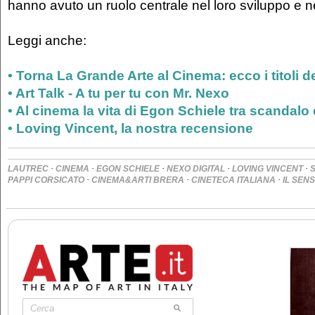
hanno avuto un ruolo centrale nel loro sviluppo e ne
Leggi anche:
• Torna La Grande Arte al Cinema: ecco i titoli d
• Art Talk - A tu per tu con Mr. Nexo
• Al cinema la vita di Egon Schiele tra scandalo 
• Loving Vincent, la nostra recensione
·
·
·
·
·
LAUTREC
CINEMA
EGON SCHIELE
NEXO DIGITAL
LOVING VINCENT
·
·
·
PAPPI CORSICATO
CINEMA&ARTI BRERA
CINETECA ITALIANA
IL SEN