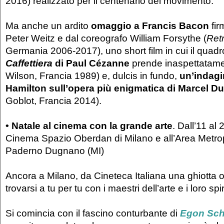
2016) realizzato per il centenario del movimento.
Ma anche un ardito
omaggio a Francis Bacon
fir
Peter Weitz e dal coreografo William Forsythe (
Ret
Germania 2006-2017), uno short film in cui il quad
Caffettiera
di Paul Cézanne
prende inaspettatamen
Wilson, Francia 1989) e, dulcis in fundo,
un’indagi
Hamilton sull’opera più enigmatica di Marcel 
Goblot, Francia 2014).
• Natale al cinema con la grande arte
. Dall’11 al
Cinema Spazio Oberdan di Milano e all’Area Metrop
Paderno Dugnano (MI)
Ancora a Milano, da Cineteca Italiana una ghiotta 
trovarsi a tu per tu con i maestri dell’arte e i loro spiri
Si comincia con il fascino conturbante di
Egon Sch