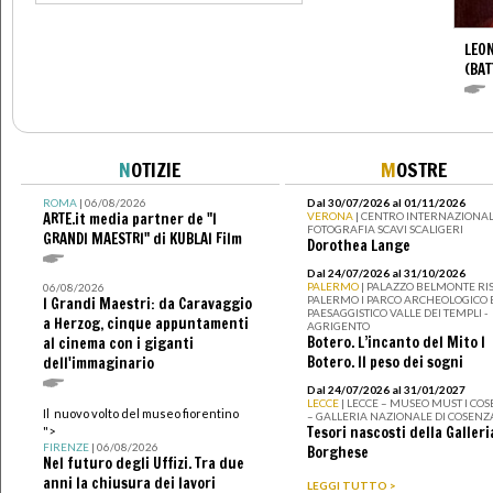
LEON
(BAT
N
OTIZIE
M
OSTRE
ROMA
| 06/08/2026
Dal 30/07/2026 al 01/11/2026
ARTE.it media partner de "I
VERONA
| CENTRO INTERNAZIONAL
FOTOGRAFIA SCAVI SCALIGERI
GRANDI MAESTRI" di KUBLAI Film
Dorothea Lange
Dal 24/07/2026 al 31/10/2026
PALERMO
| PALAZZO BELMONTE RIS
06/08/2026
PALERMO I PARCO ARCHEOLOGICO 
I Grandi Maestri: da Caravaggio
PAESAGGISTICO VALLE DEI TEMPLI -
a Herzog, cinque appuntamenti
AGRIGENTO
Botero. L’incanto del Mito I
al cinema con i giganti
Botero. Il peso dei sogni
dell'immaginario
Dal 24/07/2026 al 31/01/2027
LECCE
| LECCE – MUSEO MUST I CO
Il nuovo volto del museo fiorentino
– GALLERIA NAZIONALE DI COSENZ
Tesori nascosti della Galleri
">
FIRENZE
| 06/08/2026
Borghese
Nel futuro degli Uffizi. Tra due
anni la chiusura dei lavori
LEGGI TUTTO >