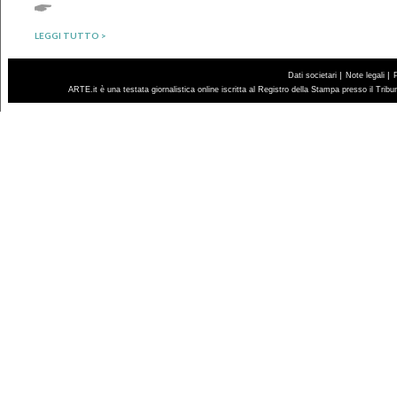
LEGGI TUTTO >
|
|
Dati societari
Note legali
ARTE.it è una testata giornalistica online iscritta al Registro della Stampa presso il Trib