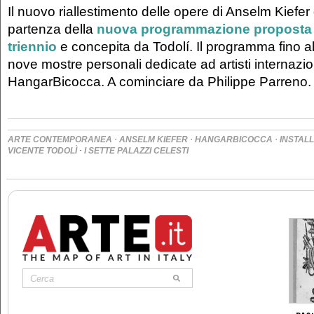
Il nuovo riallestimento delle opere di Anselm Kiefer 
partenza della
nuova programmazione proposta p
triennio
e concepita da Todolí. Il programma fino a
nove mostre personali dedicate ad artisti internazio
HangarBicocca. A cominciare da Philippe Parreno.
·
·
·
ARTE CONTEMPORANEA
ANSELM KIEFER
HANGARBICOCCA
INSTALL
·
VICENTE TODOLÌ
I SETTE PALAZZI CELESTI