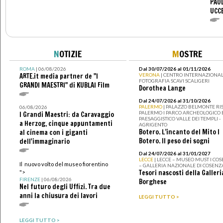
PAOL
UCC
N
OTIZIE
M
OSTRE
ROMA
| 06/08/2026
Dal 30/07/2026 al 01/11/2026
ARTE.it media partner de "I
VERONA
| CENTRO INTERNAZIONAL
FOTOGRAFIA SCAVI SCALIGERI
GRANDI MAESTRI" di KUBLAI Film
Dorothea Lange
Dal 24/07/2026 al 31/10/2026
PALERMO
| PALAZZO BELMONTE RIS
06/08/2026
PALERMO I PARCO ARCHEOLOGICO 
I Grandi Maestri: da Caravaggio
PAESAGGISTICO VALLE DEI TEMPLI -
a Herzog, cinque appuntamenti
AGRIGENTO
Botero. L’incanto del Mito I
al cinema con i giganti
Botero. Il peso dei sogni
dell'immaginario
Dal 24/07/2026 al 31/01/2027
LECCE
| LECCE – MUSEO MUST I CO
Il nuovo volto del museo fiorentino
– GALLERIA NAZIONALE DI COSENZ
Tesori nascosti della Galleri
">
FIRENZE
| 06/08/2026
Borghese
Nel futuro degli Uffizi. Tra due
anni la chiusura dei lavori
LEGGI TUTTO >
LEGGI TUTTO >