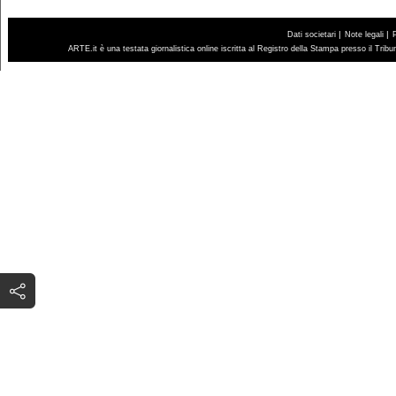
|
|
Dati societari
Note legali
ARTE.it è una testata giornalistica online iscritta al Registro della Stampa presso il Trib