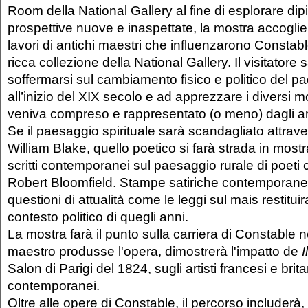
Room della National Gallery al fine di esplorare dip
prospettive nuove e inaspettate, la mostra accoglierà 
lavori di antichi maestri che influenzarono Constabl
ricca collezione della National Gallery. Il visitatore s
soffermarsi sul cambiamento fisico e politico del p
all’inizio del XIX secolo e ad apprezzare i diversi m
veniva compreso e rappresentato (o meno) dagli arti
Se il paesaggio spirituale sarà scandagliato attrave
William Blake, quello poetico si farà strada in mostr
scritti contemporanei sul paesaggio rurale di poeti
Robert Bloomfield. Stampe satiriche contemporane
questioni di attualità come le leggi sul mais restitui
contesto politico di quegli anni.
La mostra farà il punto sulla carriera di Constable 
maestro produsse l'opera, dimostrerà l'impatto de
I
Salon di Parigi del 1824, sugli artisti francesi e brita
contemporanei.
Oltre alle opere di Constable, il percorso includerà, tr