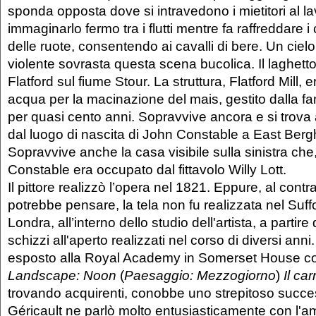
sponda opposta dove si intravedono i mietitori al 
immaginarlo fermo tra i flutti mentre fa raffreddare i 
delle ruote, consentendo ai cavalli di bere. Un ciel
violente sovrasta questa scena bucolica. Il laghetto
Flatford sul fiume Stour. La struttura, Flatford Mill,
acqua per la macinazione del mais, gestito dalla f
per quasi cento anni. Sopravvive ancora e si trova 
dal luogo di nascita di John Constable a East Bergho
Sopravvive anche la casa visibile sulla sinistra che,
Constable era occupato dal fittavolo Willy Lott.
Il pittore realizzò l’opera nel 1821. Eppure, al contra
potrebbe pensare, la tela non fu realizzata nel Suff
Londra, all’interno dello studio dell'artista, a partire
schizzi all'aperto realizzati nel corso di diversi ann
esposto alla Royal Academy in Somerset House con 
Landscape: Noon
(
Paesaggio: Mezzogiorno
)
Il ca
trovando acquirenti, conobbe uno strepitoso succ
Géricault ne parlò molto entusiasticamente con l'