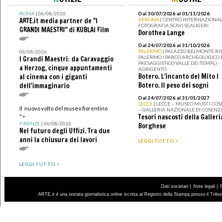
ROMA
| 06/08/2026
Dal 30/07/2026 al 01/11/2026
ARTE.it media partner de "I
VERONA
| CENTRO INTERNAZIONAL
FOTOGRAFIA SCAVI SCALIGERI
GRANDI MAESTRI" di KUBLAI Film
Dorothea Lange
Dal 24/07/2026 al 31/10/2026
PALERMO
| PALAZZO BELMONTE RIS
06/08/2026
PALERMO I PARCO ARCHEOLOGICO 
I Grandi Maestri: da Caravaggio
PAESAGGISTICO VALLE DEI TEMPLI -
a Herzog, cinque appuntamenti
AGRIGENTO
Botero. L’incanto del Mito I
al cinema con i giganti
Botero. Il peso dei sogni
dell'immaginario
Dal 24/07/2026 al 31/01/2027
LECCE
| LECCE – MUSEO MUST I CO
Il nuovo volto del museo fiorentino
– GALLERIA NAZIONALE DI COSENZ
Tesori nascosti della Galleri
">
FIRENZE
| 06/08/2026
Borghese
Nel futuro degli Uffizi. Tra due
anni la chiusura dei lavori
LEGGI TUTTO >
LEGGI TUTTO >
|
|
Dati societari
Note legali
ARTE.it è una testata giornalistica online iscritta al Registro della Stampa presso il Trib