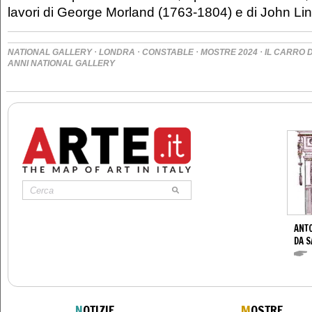
lavori di George Morland (1763-1804) e di John Lin
·
·
·
·
NATIONAL GALLERY
LONDRA
CONSTABLE
MOSTRE 2024
IL CARRO D
ANNI NATIONAL GALLERY
ANTO
DA S
N
OTIZIE
M
OSTRE