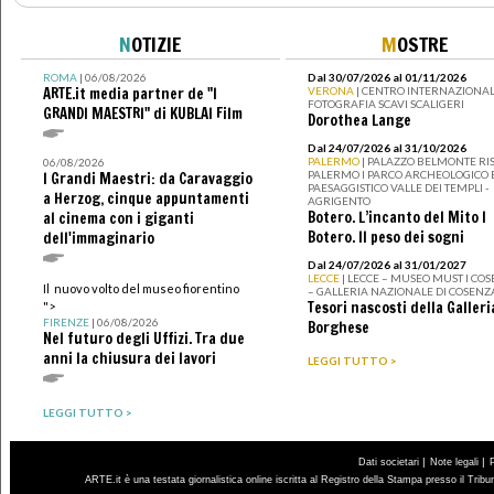
N
OTIZIE
M
OSTRE
ROMA
| 06/08/2026
Dal 30/07/2026 al 01/11/2026
ARTE.it media partner de "I
VERONA
| CENTRO INTERNAZIONAL
FOTOGRAFIA SCAVI SCALIGERI
GRANDI MAESTRI" di KUBLAI Film
Dorothea Lange
Dal 24/07/2026 al 31/10/2026
PALERMO
| PALAZZO BELMONTE RIS
06/08/2026
PALERMO I PARCO ARCHEOLOGICO 
I Grandi Maestri: da Caravaggio
PAESAGGISTICO VALLE DEI TEMPLI -
a Herzog, cinque appuntamenti
AGRIGENTO
Botero. L’incanto del Mito I
al cinema con i giganti
Botero. Il peso dei sogni
dell'immaginario
Dal 24/07/2026 al 31/01/2027
LECCE
| LECCE – MUSEO MUST I CO
Il nuovo volto del museo fiorentino
– GALLERIA NAZIONALE DI COSENZ
Tesori nascosti della Galleri
">
FIRENZE
| 06/08/2026
Borghese
Nel futuro degli Uffizi. Tra due
anni la chiusura dei lavori
LEGGI TUTTO >
LEGGI TUTTO >
|
|
Dati societari
Note legali
ARTE.it è una testata giornalistica online iscritta al Registro della Stampa presso il Trib