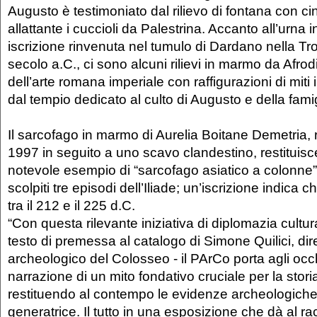
Augusto è testimoniato dal rilievo di fontana con c
allattante i cuccioli da Palestrina. Accanto all’urna
iscrizione rinvenuta nel tumulo di Dardano nella Tr
secolo a.C., ci sono alcuni rilievi in marmo da Afrod
dell’arte romana imperiale con raffigurazioni di miti i
dal tempio dedicato al culto di Augusto e della famig
Il sarcofago in marmo di Aurelia Boitane Demetria,
1997 in seguito a uno scavo clandestino, restituis
notevole esempio di “sarcofago asiatico a colonne”
scolpiti tre episodi dell’Iliade; un’iscrizione indica
tra il 212 e il 225 d.C.
“Con questa rilevante iniziativa di diplomazia cultura
testo di premessa al catalogo di Simone Quilici, dir
archeologico del Colosseo - il PArCo porta agli occ
narrazione di un mito fondativo cruciale per la stori
restituendo al contempo le evidenze archeologiche 
generatrice. Il tutto in una esposizione che dà al r