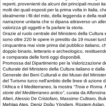
reperti, provenienti da alcuni dei principali musei ita
molti dei quali esposti per la prima volta in Italia, 
idealmente i fili del mito, della leggenda e della real
narrazione unitaria che si dipana attraverso un all
valorizza gli oggetti e fa parlare la storia.
Grazie al ruolo centrale del Ministero della Cultura 
sono oltre 220 le opere in prestito da 19 musei turch
cinquantina mai viste prima dal pubblico italiano, c
doppio binario, letterario e archeologico, restituendo
e comparata delle fonti oggi disponibili.
Promossa dal Dipartimento per la Valorizzazione d
Culturale del Ministero della Cultura italiano e dall
Generale dei Beni Culturali e dei Musei del Minister
del Turismo turco nell’ambito delle linee di azione 
l’Africa e il Mediterraneo, la mostra
“Troia e Roma. M
storie del Mediterraneo antico”
, curata da Alfonsin
Alteri, Alessio De Cristofaro, Massimo Cultraro, Bu
Mehtap Ateş, Deniz Doğu Yöndem, Rüstem Aslan, si