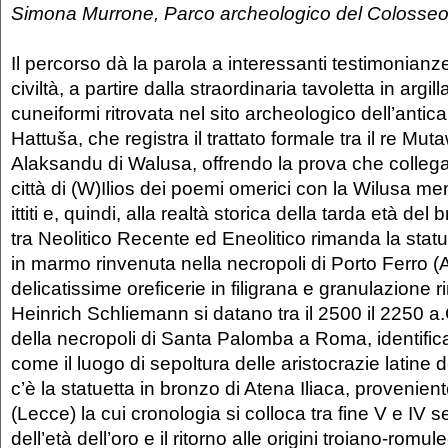
Simona Murrone, Parco archeologico del Colosse
Il percorso dà la parola a interessanti testimonianze
civiltà, a partire dalla straordinaria tavoletta in argill
cuneiformi ritrovata nel sito archeologico dell’antica 
Hattuša, che registra il trattato formale tra il re Mutaw
Alaksandu di Walusa, offrendo la prova che collega
città di (W)Ilios dei poemi omerici con la Wilusa men
ittiti e, quindi, alla realtà storica della tarda età del
tra Neolitico Recente ed Eneolitico rimanda la stat
in marmo rinvenuta nella necropoli di Porto Ferro (
delicatissime oreficerie in filigrana e granulazione 
Heinrich Schliemann si datano tra il 2500 il 2250 a.
della necropoli di Santa Palomba a Roma, identifica
come il luogo di sepoltura delle aristocrazie latine d
c’è la statuetta in bronzo di Atena Iliaca, provenien
(Lecce) la cui cronologia si colloca tra fine V e IV se
dell’età dell’oro e il ritorno alle origini troiano-ro