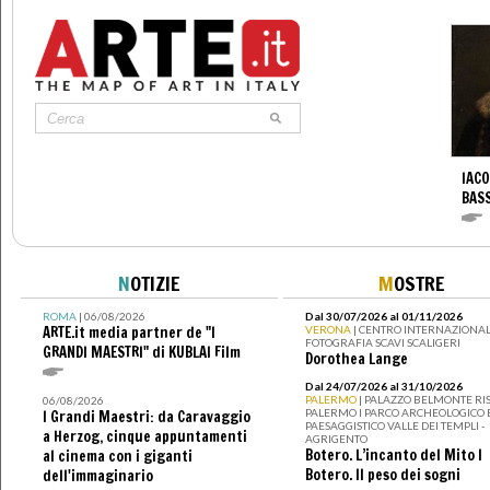
IACO
BAS
N
OTIZIE
M
OSTRE
ROMA
| 06/08/2026
Dal 30/07/2026 al 01/11/2026
ARTE.it media partner de "I
VERONA
| CENTRO INTERNAZIONAL
FOTOGRAFIA SCAVI SCALIGERI
GRANDI MAESTRI" di KUBLAI Film
Dorothea Lange
Dal 24/07/2026 al 31/10/2026
PALERMO
| PALAZZO BELMONTE RIS
06/08/2026
PALERMO I PARCO ARCHEOLOGICO 
I Grandi Maestri: da Caravaggio
PAESAGGISTICO VALLE DEI TEMPLI -
a Herzog, cinque appuntamenti
AGRIGENTO
Botero. L’incanto del Mito I
al cinema con i giganti
Botero. Il peso dei sogni
dell'immaginario