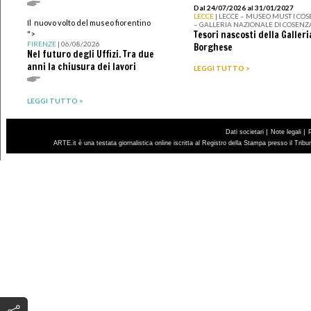
Dal 24/07/2026 al 31/01/2027
LECCE
| LECCE – MUSEO MUST I CO
Il nuovo volto del museo fiorentino
– GALLERIA NAZIONALE DI COSENZ
Tesori nascosti della Galleri
">
FIRENZE
| 06/08/2026
Borghese
Nel futuro degli Uffizi. Tra due
anni la chiusura dei lavori
LEGGI TUTTO >
LEGGI TUTTO >
|
|
Dati societari
Note legali
ARTE.it è una testata giornalistica online iscritta al Registro della Stampa presso il Trib