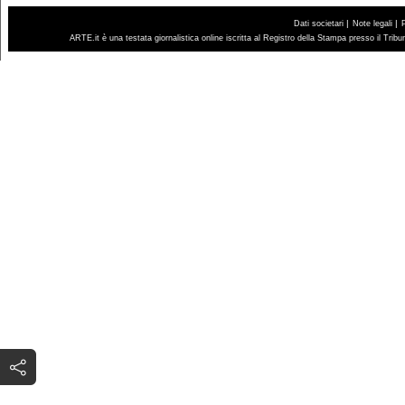
|
|
Dati societari
Note legali
ARTE.it è una testata giornalistica online iscritta al Registro della Stampa presso il Trib