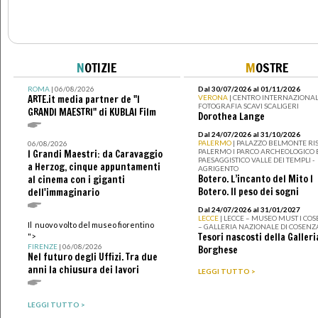
N
OTIZIE
M
OSTRE
ROMA
| 06/08/2026
Dal 30/07/2026 al 01/11/2026
ARTE.it media partner de "I
VERONA
| CENTRO INTERNAZIONAL
FOTOGRAFIA SCAVI SCALIGERI
GRANDI MAESTRI" di KUBLAI Film
Dorothea Lange
Dal 24/07/2026 al 31/10/2026
PALERMO
| PALAZZO BELMONTE RIS
06/08/2026
PALERMO I PARCO ARCHEOLOGICO 
I Grandi Maestri: da Caravaggio
PAESAGGISTICO VALLE DEI TEMPLI -
a Herzog, cinque appuntamenti
AGRIGENTO
Botero. L’incanto del Mito I
al cinema con i giganti
Botero. Il peso dei sogni
dell'immaginario
Dal 24/07/2026 al 31/01/2027
LECCE
| LECCE – MUSEO MUST I CO
Il nuovo volto del museo fiorentino
– GALLERIA NAZIONALE DI COSENZ
Tesori nascosti della Galleri
">
FIRENZE
| 06/08/2026
Borghese
Nel futuro degli Uffizi. Tra due
anni la chiusura dei lavori
LEGGI TUTTO >
LEGGI TUTTO >