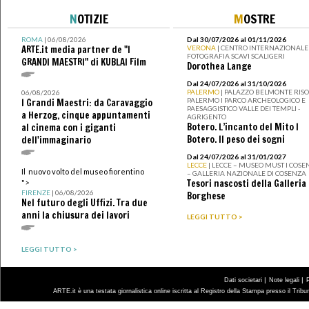
N
OTIZIE
M
OSTRE
ROMA
| 06/08/2026
Dal 30/07/2026 al 01/11/2026
ARTE.it media partner de "I
VERONA
| CENTRO INTERNAZIONALE 
FOTOGRAFIA SCAVI SCALIGERI
GRANDI MAESTRI" di KUBLAI Film
Dorothea Lange
Dal 24/07/2026 al 31/10/2026
PALERMO
| PALAZZO BELMONTE RISO 
06/08/2026
PALERMO I PARCO ARCHEOLOGICO E
I Grandi Maestri: da Caravaggio
PAESAGGISTICO VALLE DEI TEMPLI -
a Herzog, cinque appuntamenti
AGRIGENTO
Botero. L’incanto del Mito I
al cinema con i giganti
Botero. Il peso dei sogni
dell'immaginario
Dal 24/07/2026 al 31/01/2027
LECCE
| LECCE – MUSEO MUST I COSE
Il nuovo volto del museo fiorentino
– GALLERIA NAZIONALE DI COSENZA
Tesori nascosti della Galleria
">
FIRENZE
| 06/08/2026
Borghese
Nel futuro degli Uffizi. Tra due
anni la chiusura dei lavori
LEGGI TUTTO >
LEGGI TUTTO >
|
|
Dati societari
Note legali
ARTE.it è una testata giornalistica online iscritta al Registro della Stampa presso il Trib