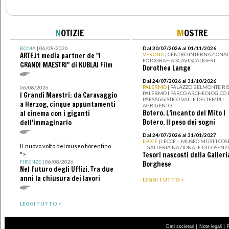
N
OTIZIE
M
OSTRE
ROMA
| 06/08/2026
Dal 30/07/2026 al 01/11/2026
ARTE.it media partner de "I
VERONA
| CENTRO INTERNAZIONAL
FOTOGRAFIA SCAVI SCALIGERI
GRANDI MAESTRI" di KUBLAI Film
Dorothea Lange
Dal 24/07/2026 al 31/10/2026
PALERMO
| PALAZZO BELMONTE RIS
06/08/2026
PALERMO I PARCO ARCHEOLOGICO 
I Grandi Maestri: da Caravaggio
PAESAGGISTICO VALLE DEI TEMPLI -
a Herzog, cinque appuntamenti
AGRIGENTO
Botero. L’incanto del Mito I
al cinema con i giganti
Botero. Il peso dei sogni
dell'immaginario
Dal 24/07/2026 al 31/01/2027
LECCE
| LECCE – MUSEO MUST I CO
Il nuovo volto del museo fiorentino
– GALLERIA NAZIONALE DI COSENZ
Tesori nascosti della Galleri
">
FIRENZE
| 06/08/2026
Borghese
Nel futuro degli Uffizi. Tra due
anni la chiusura dei lavori
LEGGI TUTTO >
LEGGI TUTTO >
|
|
Dati societari
Note legali