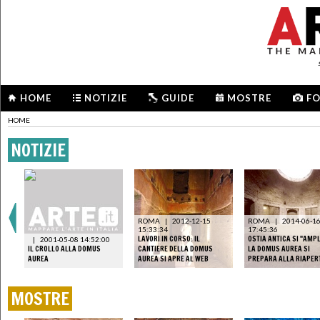
HOME
NOTIZIE
GUIDE
MOSTRE
F
HOME
NOTIZIE
ROMA
|
2012-12-15
ROMA
|
2014-06-1
15:33:34
17:45:36
LAVORI IN CORSO: IL
OSTIA ANTICA SI "AMPL
|
2001-05-08 14:52:00
S
IL CROLLO ALLA DOMUS
CANTIERE DELLA DOMUS
LA DOMUS AUREA SI
AUREA
AUREA SI APRE AL WEB
PREPARA ALLA RIAPER
MOSTRE