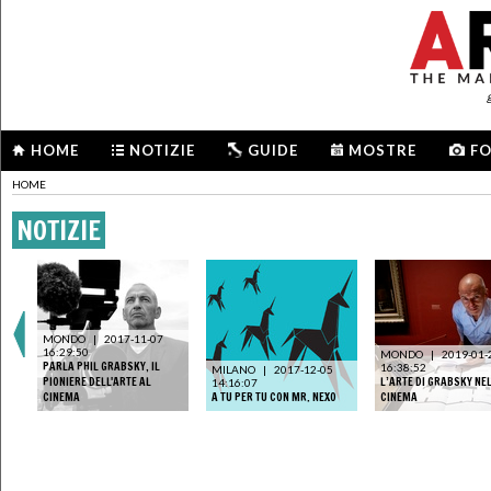
HOME
NOTIZIE
GUIDE
MOSTRE
F
HOME
NOTIZIE
MONDO
|
2017-11-07
16:29:50
MONDO
|
2019-01-
PARLA PHIL GRABSKY, IL
16:38:52
MILANO
|
2017-12-05
A
PIONIERE DELL'ARTE AL
L’ARTE DI GRABSKY NE
14:16:07
CINEMA
A TU PER TU CON MR. NEXO
CINEMA