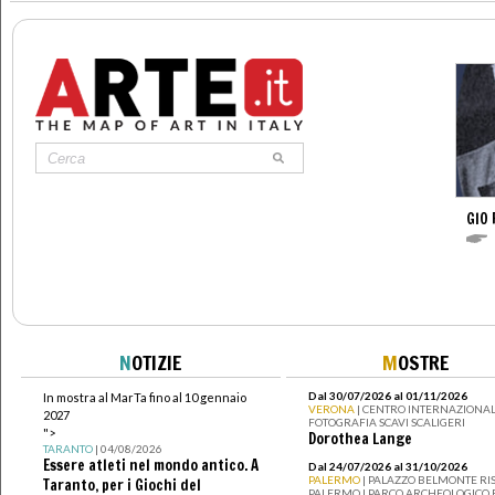
GIO 
N
OTIZIE
M
OSTRE
Dal 30/07/2026 al 01/11/2026
In mostra al MarTa fino al 10 gennaio
VERONA
| CENTRO INTERNAZIONAL
2027
FOTOGRAFIA SCAVI SCALIGERI
">
Dorothea Lange
TARANTO
| 04/08/2026
Essere atleti nel mondo antico. A
Dal 24/07/2026 al 31/10/2026
PALERMO
| PALAZZO BELMONTE RIS
Taranto, per i Giochi del
PALERMO I PARCO ARCHEOLOGICO 