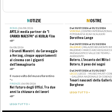
N
OTIZIE
M
OSTRE
ROMA
| 06/08/2026
Dal 30/07/2026 al 01/11/2026
ARTE.it media partner de "I
VERONA
| CENTRO INTERNAZIONAL
FOTOGRAFIA SCAVI SCALIGERI
GRANDI MAESTRI" di KUBLAI Film
Dorothea Lange
Dal 24/07/2026 al 31/10/2026
PALERMO
| PALAZZO BELMONTE RIS
06/08/2026
PALERMO I PARCO ARCHEOLOGICO 
I Grandi Maestri: da Caravaggio
PAESAGGISTICO VALLE DEI TEMPLI -
a Herzog, cinque appuntamenti
AGRIGENTO
Botero. L’incanto del Mito I
al cinema con i giganti
Botero. Il peso dei sogni
dell'immaginario
Dal 24/07/2026 al 31/01/2027
LECCE
| LECCE – MUSEO MUST I CO
Il nuovo volto del museo fiorentino
– GALLERIA NAZIONALE DI COSENZ
Tesori nascosti della Galleri
">
FIRENZE
| 06/08/2026
Borghese
Nel futuro degli Uffizi. Tra due
anni la chiusura dei lavori
LEGGI TUTTO >
LEGGI TUTTO >