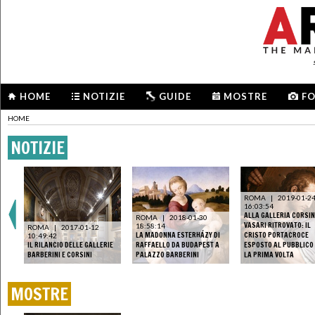
HOME
NOTIZIE
GUIDE
MOSTRE
F
HOME
NOTIZIE
ROMA
|
2019-01-2
16:03:54
ALLA GALLERIA CORSINI
ROMA
|
2018-01-30
VASARI RITROVATO: IL
18:58:14
ROMA
|
2017-01-12
LA MADONNA ESTERHÁZY DI
CRISTO PORTACROCE
10:49:42
U A
IL RILANCIO DELLE GALLERIE
RAFFAELLO DA BUDAPEST A
ESPOSTO AL PUBBLICO
BARBERINI E CORSINI
PALAZZO BARBERINI
LA PRIMA VOLTA
MOSTRE