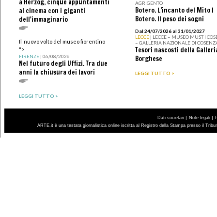
a Herzog, cinque appuntamenti
AGRIGENTO
Botero. L’incanto del Mito I
al cinema con i giganti
Botero. Il peso dei sogni
dell'immaginario
Dal 24/07/2026 al 31/01/2027
LECCE
| LECCE – MUSEO MUST I CO
Il nuovo volto del museo fiorentino
– GALLERIA NAZIONALE DI COSENZ
Tesori nascosti della Galleri
">
FIRENZE
| 06/08/2026
Borghese
Nel futuro degli Uffizi. Tra due
anni la chiusura dei lavori
LEGGI TUTTO >
LEGGI TUTTO >
|
|
Dati societari
Note legali
ARTE.it è una testata giornalistica online iscritta al Registro della Stampa presso il Trib