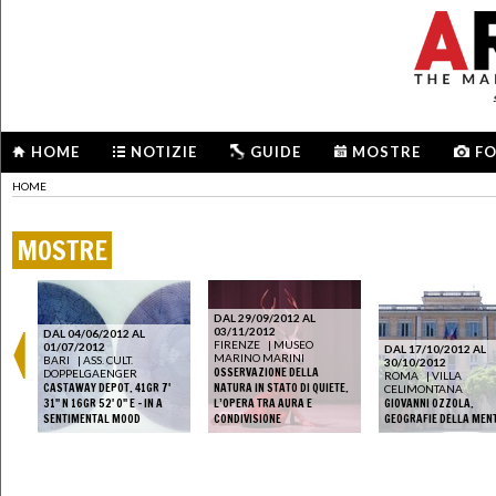
HOME
NOTIZIE
GUIDE
MOSTRE
F
HOME
MOSTRE
DAL 29/09/2012 AL
03/11/2012
DAL 04/06/2012 AL
FIRENZE
|
MUSEO
01/07/2012
DAL 17/10/2012 AL
MARINO MARINI
BARI
|
ASS. CULT.
30/10/2012
OSSERVAZIONE DELLA
DOPPELGAENGER
RA
ROMA
|
VILLA
CASTAWAY DEPOT. 41GR 7'
NATURA IN STATO DI QUIETE.
CELIMONTANA
TE,
31'' N 16GR 52' 0'' E - IN A
L’OPERA TRA AURA E
GIOVANNI OZZOLA.
LO
SENTIMENTAL MOOD
CONDIVISIONE
GEOGRAFIE DELLA MEN