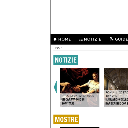
HOME
NOTIZIE
GUIDE
HOME
NOTIZIE
ROMA
|
2017-
|
2016-04-12 17:55:30
10:49:42
UN CARAVAGGIO IN
IL RILANCIO DELL
SOFFITTA?
BARBERINI E CORS
MOSTRE