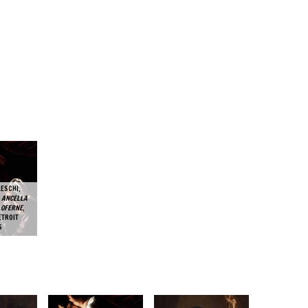
LESCHI,
A ANCELLA
OLOFERNE
,
ETROIT
S