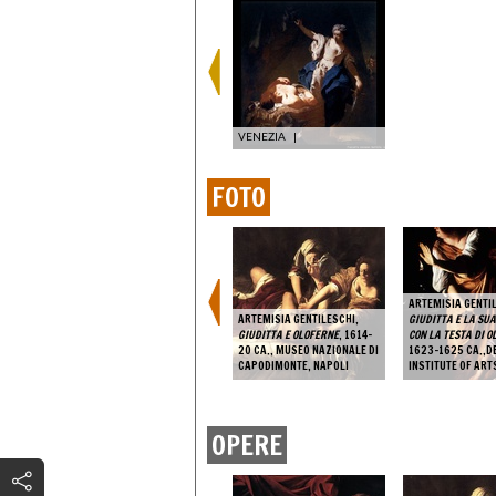
VENEZIA
|
FOTO
ARTEMISIA GENTI
ARTEMISIA GENTILESCHI,
GIUDITTA E LA SU
GIUDITTA E OLOFERNE
, 1614-
CON LA TESTA DI 
20 CA., MUSEO NAZIONALE DI
1623-1625 CA.,D
CAPODIMONTE, NAPOLI
INSTITUTE OF ART
OPERE