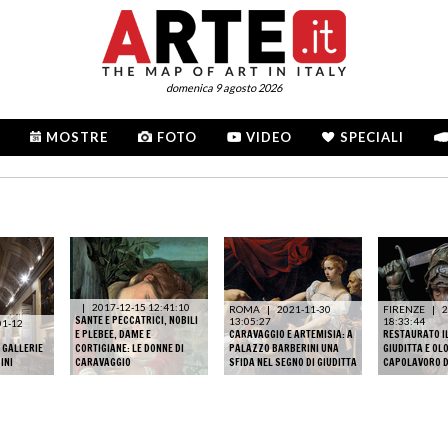
domenica 9 agosto 2026
MOSTRE
FOTO
VIDEO
SPECIALI
|
2017-12-15 12:41:10
ROMA
|
2021-11-30
FIRENZE
|
2
SANTE E PECCATRICI, NOBILI
13:05:27
18:33:44
01-12
E PLEBEE, DAME E
CARAVAGGIO E ARTEMISIA: A
RESTAURATO I
E GALLERIE
CORTIGIANE: LE DONNE DI
PALAZZO BARBERINI UNA
GIUDITTA E OL
INI
CARAVAGGIO
SFIDA NEL SEGNO DI GIUDITTA
CAPOLAVORO D