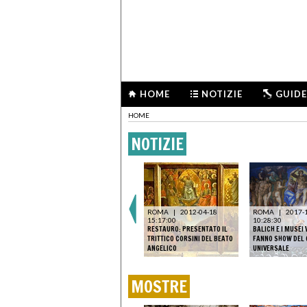
HOME
NOTIZIE
GUIDE
HOME
NOTIZIE
ROMA
|
2026-02-02
23:22:25
MANUTENZIONE
15
STRAORDINARIA PER IL
ROMA
|
2012-04-18
ROMA
|
2017-
SE IL
GIUDIZIO UNIVERSALE: IL
15:17:00
10:28:30
E ANCHE
CAPOLAVORO DI
RESTAURO: PRESENTATO IL
BALICH E I MUSEI 
 QUADRO
MICHELANGELO RITROVERÀ
TRITTICO CORSINI DEL BEATO
FANNO SHOW DEL 
L’ANTICA LUCE
ANGELICO
UNIVERSALE
MOSTRE