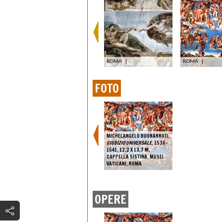
ROMA
|
ROMA
|
FOTO
MICHELANGELO BUONARROTI,
GIUDIZIO UNIVERSALE
, 1536-
1541, 12.2 X 13.7 M,
CAPPELLA SISTINA, MUSEI
VATICANI, ROMA
OPERE