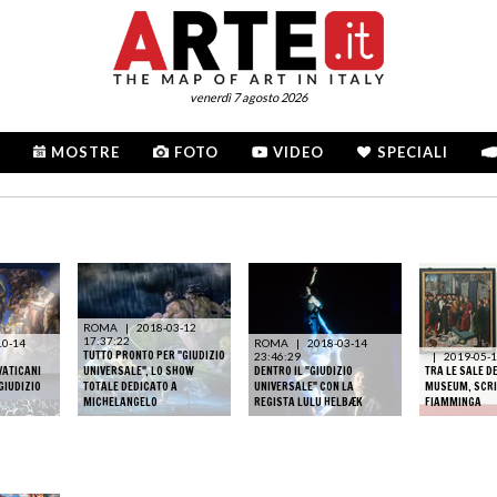
venerdì 7 agosto 2026
MOSTRE
FOTO
VIDEO
SPECIALI
ROMA
|
2018-03-12
17:37:22
10-14
ROMA
|
2018-03-14
TUTTO PRONTO PER "GIUDIZIO
23:46:29
|
2019-05-1
VATICANI
UNIVERSALE", LO SHOW
DENTRO IL "GIUDIZIO
TRA LE SALE D
GIUDIZIO
TOTALE DEDICATO A
UNIVERSALE" CON LA
MUSEUM, SCRI
MICHELANGELO
REGISTA LULU HELBÆK
FIAMMINGA