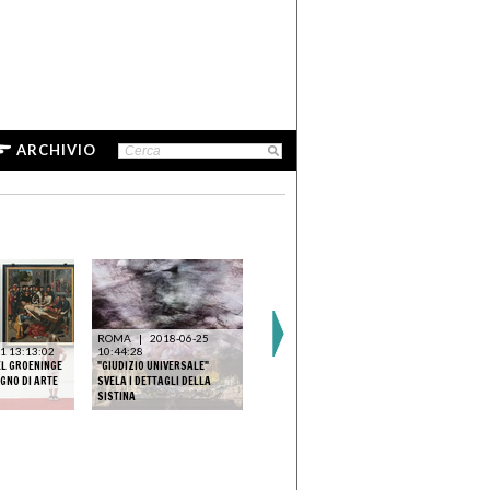
ARCHIVIO
ROMA
|
13:41:53
ROMA
|
2018-06-25
ROMA
|
2018-07-23
MICHELANG
1 13:13:02
10:44:28
21:09:49
EL GROENINGE
"GIUDIZIO UNIVERSALE"
VISTO DAL PUBBLICO – NELLA
ROMA: IL “
GNO DI ARTE
SVELA I DETTAGLI DELLA
PLATEA DEL “GIUDIZIO
UNIVERSALE
SISTINA
UNIVERSALE”
PERMANEN