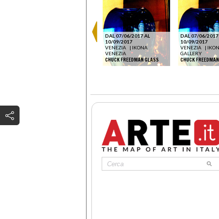
DAL 28/07/2025 AL
30/11/2025
DAL 07/06/2017 AL
DAL 07/06/2017
PHOTO
VENEZIA
|
IKONA PHOTO
10/09/2017
10/09/2017
GALLERY
VENEZIA
|
IKONA
VENEZIA
|
IKO
ORE.
WILLIAM KLEIN | ENCORE.
VENEZIA
GALLERY
STILL. ANCÓRA
CHUCK FREEDMAN GLASS
CHUCK FREEDMAN