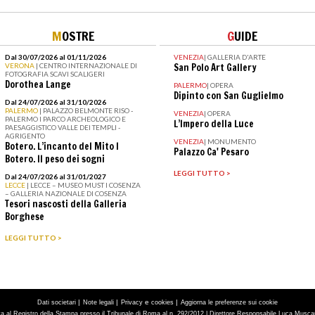
M
OSTRE
G
UIDE
Dal 30/07/2026 al 01/11/2026
VENEZIA
|
GALLERIA D'ARTE
VERONA
| CENTRO INTERNAZIONALE DI
San Polo Art Gallery
FOTOGRAFIA SCAVI SCALIGERI
Dorothea Lange
PALERMO
|
OPERA
Dipinto con San Guglielmo
Dal 24/07/2026 al 31/10/2026
PALERMO
| PALAZZO BELMONTE RISO -
VENEZIA
|
OPERA
PALERMO I PARCO ARCHEOLOGICO E
L’Impero della Luce
PAESAGGISTICO VALLE DEI TEMPLI -
AGRIGENTO
VENEZIA
|
MONUMENTO
Botero. L’incanto del Mito I
Palazzo Ca' Pesaro
Botero. Il peso dei sogni
LEGGI TUTTO >
Dal 24/07/2026 al 31/01/2027
LECCE
| LECCE – MUSEO MUST I COSENZA
– GALLERIA NAZIONALE DI COSENZA
Tesori nascosti della Galleria
Borghese
LEGGI TUTTO >
|
|
e
|
Dati societari
Note legali
Privacy
cookies
Aggiorna le preferenze sui cookie
tta al Registro della Stampa presso il Tribunale di Roma al n. 292/2012 | Direttore Responsabile Luca Muscarà 