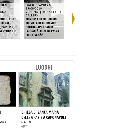
18 AL
DAL 03/05/2019 AL
DAL 03/05/2019 AL
29/09/2019
29/09/2019
KONA
VENEZIA
|
IKONA PHOTO
VENEZIA
|
IKONA PHOTO
DAL 28/07
GALLERY
GALLERY
28/07/201
CHTER. OBJECT
MEMORY FOR THE FUTURE:
MEMORY FOR THE FUTURE:
VENEZIA
RYTHING!…
THE VILLA OF DUBROVNIK
THE VILLA OF DUBROVNIK
GALLERY
 PAINTING,
PHOTOGRAPHY DAMIR
PHOTOGRAPHY DAMIR
MEMORY FO
VERYTHING IS
FABIJANIĆ | NUDE DRAWING
FABIJANIĆ | NUDE DRAWING
LUGLIO 197
LJUBO IVANČIĆ
LJUBO IVANČIĆ
2019
LUOGHI
I
CHIESA DI SANTA MARIA
DELLE GRAZIE A CAPONAPOLI
IANO
NAPOLI