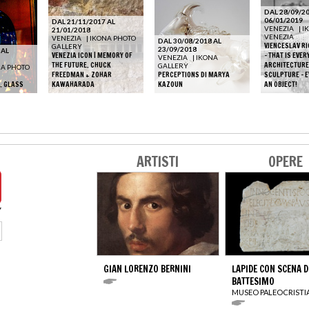
DAL 28/09/20
06/01/2019
DAL 21/11/2017 AL
VENEZIA
|
I
21/01/2018
VENEZIA
VENEZIA
|
IKONA PHOTO
DAL 30/08/2018 AL
VJENCESLAV RI
GALLERY
23/09/2018
 AL
VENEZIA ICON | MEMORY OF
– THAT IS EVE
VENEZIA
|
IKONA
THE FUTURE. CHUCK
ARCHITECTURE,
GALLERY
NA PHOTO
FREEDMAN + ZOHAR
PERCEPTIONS DI MARYA
SCULPTURE - E
. GLASS
KAWAHARADA
KAZOUN
AN OBJECT!
ARTISTI
OPERE
GIAN LORENZO BERNINI
LAPIDE CON SCENA D
BATTESIMO
MUSEO PALEOCRIST