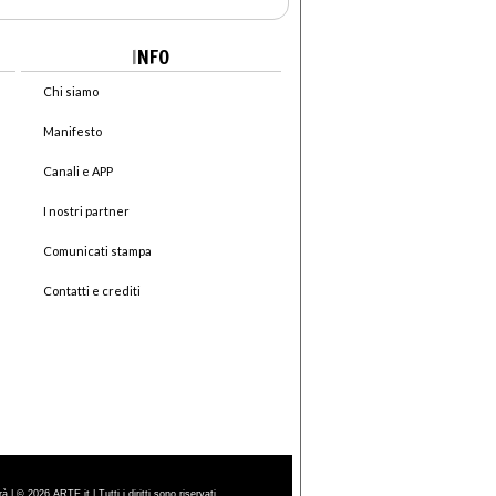
I
NFO
Chi siamo
Manifesto
Canali e APP
I nostri partner
Comunicati stampa
Contatti e crediti
| © 2026 ARTE.it | Tutti i diritti sono riservati