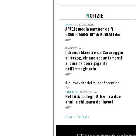
N
OTIZIE
ROMA
| 06/08/2026
ARTE.it media partner de "I
GRANDI MAESTRI" di KUBLAI Film
06/08/2026
I Grandi Maestri: da Caravaggio
a Herzog, cinque appuntamenti
al cinema con i giganti
dell'immaginario
Il nuovo volto del museo fiorentino
">
FIRENZE
| 06/08/2026
Nel futuro degli Uffizi. Tra due
anni la chiusura dei lavori
LEGGI TUTTO >
ARTE.it è una testata giornalistica online iscri