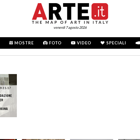
venerdì 7 agosto 2026
MOSTRE
FOTO
VIDEO
SPECIALI
9-11-17
NDAZIONE
PER
 IKONA