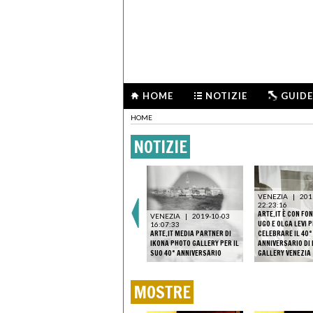
HOME
NOTIZIE
GUIDE
HOME
NOTIZIE
VENEZIA
|
201
22:23:16
ARTE.IT È CON FO
VENEZIA
|
2019-10-03
UGO E OLGA LEVI 
16:07:33
ARTE.IT MEDIA PARTNER DI
CELEBRARE IL 40°
IKONA PHOTO GALLERY PER IL
ANNIVERSARIO DI
SUO 40° ANNIVERSARIO
GALLERY VENEZIA
MOSTRE