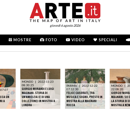
giovedì 6 agosto 2026
MOSTRE
FOTO
VIDEO
SPECIALI
MONDO
|
2022-11-23
08:30:25
PARMA
|
2022-12-22
MONDO
|
2
GIORGIO MORANDI E LUIGI
07:12:30
22:08:20
-07-07
MAGNANI: STORIA DI
FELICE CASORATI, TRA
GIORGIO MORAN
OCCA UN
UN'AMICIZIA (E DI UNA
MUSICA E SOGNO, PRESTO IN
MAGNANI: 50 
NI A
COLLEZIONE) IN MOSTRA A
MOSTRA ALLA MAGNANI
LA STORIA DI U
LONDRA
ROCCA
MOSTRA A NEW