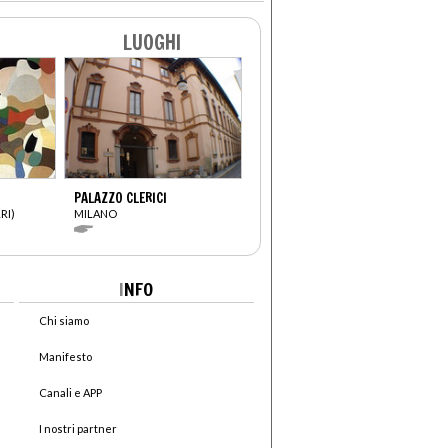
LUOGHI
PALAZZO CLERICI
RI)
MILANO
I
NFO
Chi siamo
Manifesto
Canali e APP
I nostri partner