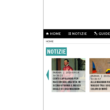
HOME
NOTIZIE
GUIDE
HOME
NOTIZIE
REGGIO EMILIA
|
2026-
PARMA
|
2020-09-14
06-29 12:20:40
16:56:22
-04
PARMA
|
2021
RIAPRE PALAZZO MAGNANI.
CENTO CAPOLAVORI PER
13:30:57
GNANI
OLTRE LE “PORTE
RACCONTARE UNA VITA. IN
ALLA MAGNANI R
ELL’ARTE
DELL’INVISIBILE” CON
SCENA A PARMA IL MUSEO
VIAGGIO TRA I SOG
KANDINSKIJ, KLEE E MALEVIČ
IDEALE DI LUIGI MAGNANI
COLORI DI MIRÓ