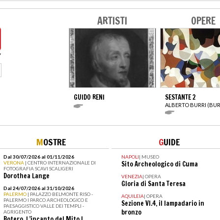
ARTISTI
OPERE
GUIDO RENI
SESTANTE 2
ALBERTO BURRI (BUR
M
OSTRE
G
UIDE
Dal 30/07/2026 al 01/11/2026
NAPOLI
|
MUSEO
VERONA
| CENTRO INTERNAZIONALE DI
Sito Archeologico di Cuma
FOTOGRAFIA SCAVI SCALIGERI
Dorothea Lange
VENEZIA
|
OPERA
Gloria di Santa Teresa
Dal 24/07/2026 al 31/10/2026
PALERMO
| PALAZZO BELMONTE RISO -
AQUILEIA
|
OPERA
PALERMO I PARCO ARCHEOLOGICO E
Sezione VI.4, il lampadario in
PAESAGGISTICO VALLE DEI TEMPLI -
bronzo
AGRIGENTO
Botero. L’incanto del Mito I