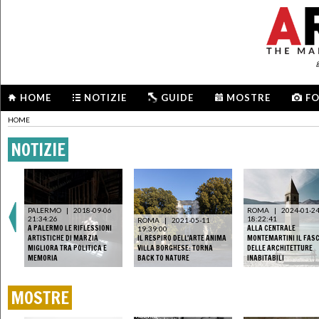
HOME
NOTIZIE
GUIDE
MOSTRE
F
HOME
NOTIZIE
PALERMO
|
2018-09-06
ROMA
|
2024-01-2
21:34:26
18:22:41
ROMA
|
2021-05-11
A PALERMO LE RIFLESSIONI
ALLA CENTRALE
19:39:00
ARTISTICHE DI MARZIA
IL RESPIRO DELL'ARTE ANIMA
MONTEMARTINI IL FAS
MIGLIORA TRA POLITICA E
VILLA BORGHESE: TORNA
DELLE ARCHITETTURE
MEMORIA
BACK TO NATURE
INABITABILI
MOSTRE