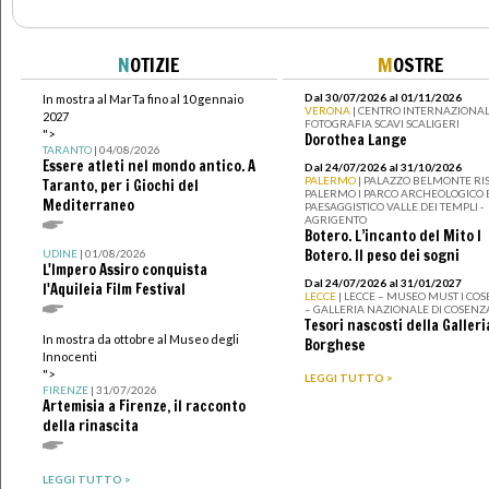
N
OTIZIE
M
OSTRE
Dal 30/07/2026 al 01/11/2026
In mostra al MarTa fino al 10 gennaio
VERONA
| CENTRO INTERNAZIONAL
2027
FOTOGRAFIA SCAVI SCALIGERI
">
Dorothea Lange
TARANTO
| 04/08/2026
Essere atleti nel mondo antico. A
Dal 24/07/2026 al 31/10/2026
PALERMO
| PALAZZO BELMONTE RIS
Taranto, per i Giochi del
PALERMO I PARCO ARCHEOLOGICO 
Mediterraneo
PAESAGGISTICO VALLE DEI TEMPLI -
AGRIGENTO
Botero. L’incanto del Mito I
Botero. Il peso dei sogni
UDINE
| 01/08/2026
L'Impero Assiro conquista
Dal 24/07/2026 al 31/01/2027
l'Aquileia Film Festival
LECCE
| LECCE – MUSEO MUST I CO
– GALLERIA NAZIONALE DI COSENZ
Tesori nascosti della Galleri
In mostra da ottobre al Museo degli
Borghese
Innocenti
">
LEGGI TUTTO >
FIRENZE
| 31/07/2026
Artemisia a Firenze, il racconto
della rinascita
LEGGI TUTTO >