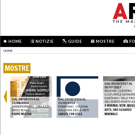
HOME
NOTIZIE
GUIDE
MOSTRE
F
HOME
MOSTRE
DAL 03/06/2017 AL
02/07/2017
PADOVA
|
CENTRO
CULTURALE ALTINAT
GAETANO / SALA FR
DAL 08/08/2014 AL
DAL 20/02/2016 AL
DEL PORTO-PORTO A
31/08/2014
13/03/2016
A MINIMAL VIEW. MUSI
SASSOFERRATO
|
PALAZZO
FABRIANO
|
NUOVA
ARTS. UNO SGUARDO
DEGLI SCALZI
GALLERIA DELLE ARTI
PADRE NOSTRO
CADUTE CON STILE
MINIMALE