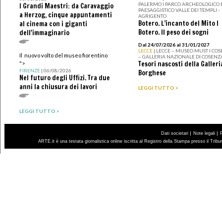
PALERMO I PARCO ARCHEOLOGICO 
I Grandi Maestri: da Caravaggio
PAESAGGISTICO VALLE DEI TEMPLI -
a Herzog, cinque appuntamenti
AGRIGENTO
Botero. L’incanto del Mito I
al cinema con i giganti
Botero. Il peso dei sogni
dell'immaginario
Dal 24/07/2026 al 31/01/2027
LECCE
| LECCE – MUSEO MUST I CO
Il nuovo volto del museo fiorentino
– GALLERIA NAZIONALE DI COSENZ
Tesori nascosti della Galleri
">
FIRENZE
| 06/08/2026
Borghese
Nel futuro degli Uffizi. Tra due
anni la chiusura dei lavori
LEGGI TUTTO >
LEGGI TUTTO >
|
|
Dati societari
Note legali
ARTE.it è una testata giornalistica online iscritta al Registro della Stampa presso il Trib