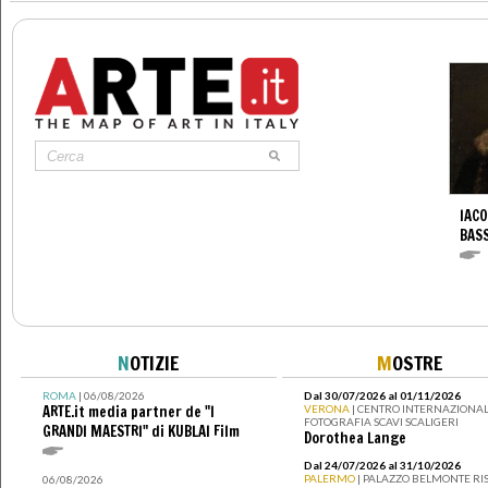
IACO
BAS
N
OTIZIE
M
OSTRE
ROMA
| 06/08/2026
Dal 30/07/2026 al 01/11/2026
ARTE.it media partner de "I
VERONA
| CENTRO INTERNAZIONAL
FOTOGRAFIA SCAVI SCALIGERI
GRANDI MAESTRI" di KUBLAI Film
Dorothea Lange
Dal 24/07/2026 al 31/10/2026
PALERMO
| PALAZZO BELMONTE RIS
06/08/2026