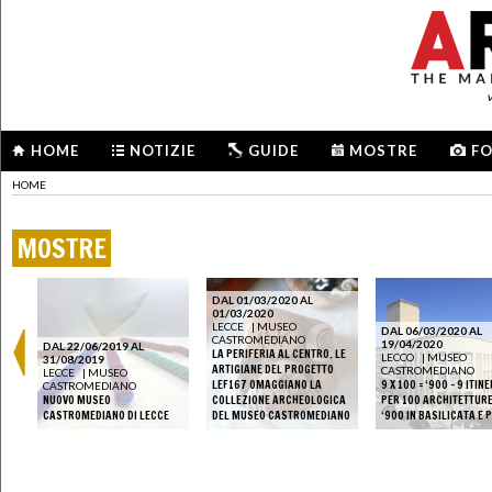
HOME
NOTIZIE
GUIDE
MOSTRE
F
HOME
MOSTRE
DAL 01/03/2020 AL
01/03/2020
LECCE
|
MUSEO
DAL 06/03/2020 AL
CASTROMEDIANO
19/04/2020
DAL 22/06/2019 AL
LA PERIFERIA AL CENTRO. LE
LECCO
|
MUSEO
31/08/2019
ARTIGIANE DEL PROGETTO
CASTROMEDIANO
LECCE
|
MUSEO
LEF167 OMAGGIANO LA
9 X 100 = ‘900 - 9 ITIN
CASTROMEDIANO
TO
NUOVO MUSEO
COLLEZIONE ARCHEOLOGICA
PER 100 ARCHITETTURE
CASTROMEDIANO DI LECCE
DEL MUSEO CASTROMEDIANO
‘900 IN BASILICATA E 