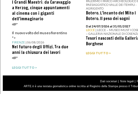
PALERMO I PARCO ARCHEOLOGICO 
I Grandi Maestri: da Caravaggio
PAESAGGISTICO VALLE DEI TEMPLI -
a Herzog, cinque appuntamenti
AGRIGENTO
Botero. L’incanto del Mito I
al cinema con i giganti
Botero. Il peso dei sogni
dell'immaginario
Dal 24/07/2026 al 31/01/2027
LECCE
| LECCE – MUSEO MUST I CO
Il nuovo volto del museo fiorentino
– GALLERIA NAZIONALE DI COSENZ
Tesori nascosti della Galleri
">
FIRENZE
| 06/08/2026
Borghese
Nel futuro degli Uffizi. Tra due
anni la chiusura dei lavori
LEGGI TUTTO >
LEGGI TUTTO >
|
|
Dati societari
Note legali
ARTE.it è una testata giornalistica online iscritta al Registro della Stampa presso il Trib