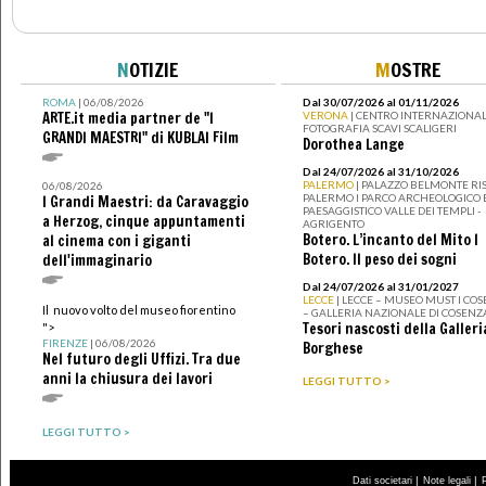
N
OTIZIE
M
OSTRE
ROMA
| 06/08/2026
Dal 30/07/2026 al 01/11/2026
ARTE.it media partner de "I
VERONA
| CENTRO INTERNAZIONAL
FOTOGRAFIA SCAVI SCALIGERI
GRANDI MAESTRI" di KUBLAI Film
Dorothea Lange
Dal 24/07/2026 al 31/10/2026
PALERMO
| PALAZZO BELMONTE RIS
06/08/2026
PALERMO I PARCO ARCHEOLOGICO 
I Grandi Maestri: da Caravaggio
PAESAGGISTICO VALLE DEI TEMPLI -
a Herzog, cinque appuntamenti
AGRIGENTO
Botero. L’incanto del Mito I
al cinema con i giganti
Botero. Il peso dei sogni
dell'immaginario
Dal 24/07/2026 al 31/01/2027
LECCE
| LECCE – MUSEO MUST I CO
Il nuovo volto del museo fiorentino
– GALLERIA NAZIONALE DI COSENZ
Tesori nascosti della Galleri
">
FIRENZE
| 06/08/2026
Borghese
Nel futuro degli Uffizi. Tra due
anni la chiusura dei lavori
LEGGI TUTTO >
LEGGI TUTTO >
|
|
Dati societari
Note legali