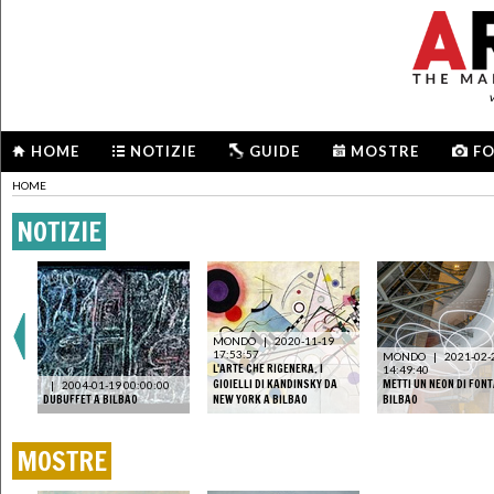
HOME
NOTIZIE
GUIDE
MOSTRE
F
HOME
NOTIZIE
MONDO
|
2020-11-19
17:53:57
MONDO
|
2021-02-
RE
L'ARTE CHE RIGENERA. I
14:49:40
I
GIOIELLI DI KANDINSKY DA
METTI UN NEON DI FON
|
2004-01-19 00:00:00
DUBUFFET A BILBAO
NEW YORK A BILBAO
BILBAO
MOSTRE