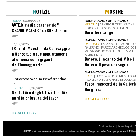
N
OTIZIE
M
OSTRE
ROMA
| 06/08/2026
Dal 30/07/2026 al 01/11/2026
ARTE.it media partner de "I
VERONA
| CENTRO INTERNAZIONAL
FOTOGRAFIA SCAVI SCALIGERI
GRANDI MAESTRI" di KUBLAI Film
Dorothea Lange
Dal 24/07/2026 al 31/10/2026
PALERMO
| PALAZZO BELMONTE RIS
06/08/2026
PALERMO I PARCO ARCHEOLOGICO 
I Grandi Maestri: da Caravaggio
PAESAGGISTICO VALLE DEI TEMPLI -
a Herzog, cinque appuntamenti
AGRIGENTO
Botero. L’incanto del Mito I
al cinema con i giganti
Botero. Il peso dei sogni
dell'immaginario
Dal 24/07/2026 al 31/01/2027
LECCE
| LECCE – MUSEO MUST I CO
Il nuovo volto del museo fiorentino
– GALLERIA NAZIONALE DI COSENZ
Tesori nascosti della Galleri
">
FIRENZE
| 06/08/2026
Borghese
Nel futuro degli Uffizi. Tra due
anni la chiusura dei lavori
LEGGI TUTTO >
LEGGI TUTTO >
|
|
Dati societari
Note legali
ARTE.it è una testata giornalistica online iscritta al Registro della Stampa presso il Trib