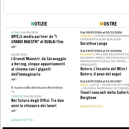
N
OTIZIE
M
OSTRE
ROMA
| 06/08/2026
Dal 30/07/2026 al 01/11/2026
ARTE.it media partner de "I
VERONA
| CENTRO INTERNAZIONAL
FOTOGRAFIA SCAVI SCALIGERI
GRANDI MAESTRI" di KUBLAI Film
Dorothea Lange
Dal 24/07/2026 al 31/10/2026
PALERMO
| PALAZZO BELMONTE RIS
06/08/2026
PALERMO I PARCO ARCHEOLOGICO 
I Grandi Maestri: da Caravaggio
PAESAGGISTICO VALLE DEI TEMPLI -
a Herzog, cinque appuntamenti
AGRIGENTO
Botero. L’incanto del Mito I
al cinema con i giganti
Botero. Il peso dei sogni
dell'immaginario
Dal 24/07/2026 al 31/01/2027
LECCE
| LECCE – MUSEO MUST I CO
Il nuovo volto del museo fiorentino
– GALLERIA NAZIONALE DI COSENZ
Tesori nascosti della Galleri
">
FIRENZE
| 06/08/2026
Borghese
Nel futuro degli Uffizi. Tra due
anni la chiusura dei lavori
LEGGI TUTTO >
LEGGI TUTTO >