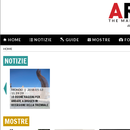
d
HOME
NOTIZIE
GUIDE
MOSTRE
F
HOME
NOTIZIE
MONDO
|
2018-05-13
11:39:39
10 BUONE RAGIONI PER
ANDARE A BRUGES IN
OCCASIONE DELLA TRIENNALE
MOSTRE