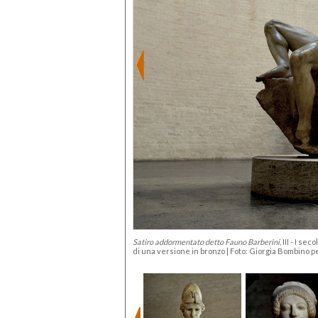
Satiro addormentato detto Fauno Barberini
, III - I s
di una versione in bronzo | Foto: Giorgia Bombino p