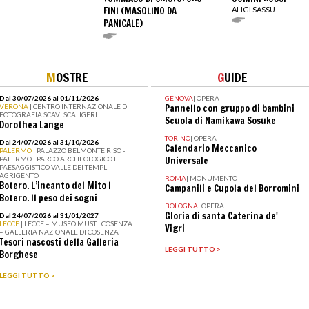
FINI (MASOLINO DA
ALIGI SASSU
PANICALE)
M
OSTRE
G
UIDE
Dal 30/07/2026 al 01/11/2026
GENOVA
|
OPERA
VERONA
| CENTRO INTERNAZIONALE DI
Pannello con gruppo di bambini
FOTOGRAFIA SCAVI SCALIGERI
Scuola di Namikawa Sosuke
Dorothea Lange
TORINO
|
OPERA
Dal 24/07/2026 al 31/10/2026
Calendario Meccanico
PALERMO
| PALAZZO BELMONTE RISO -
PALERMO I PARCO ARCHEOLOGICO E
Universale
PAESAGGISTICO VALLE DEI TEMPLI -
AGRIGENTO
ROMA
|
MONUMENTO
Botero. L’incanto del Mito I
Campanili e Cupola del Borromini
Botero. Il peso dei sogni
BOLOGNA
|
OPERA
Gloria di santa Caterina de'
Dal 24/07/2026 al 31/01/2027
LECCE
| LECCE – MUSEO MUST I COSENZA
Vigri
– GALLERIA NAZIONALE DI COSENZA
Tesori nascosti della Galleria
LEGGI TUTTO >
Borghese
LEGGI TUTTO >