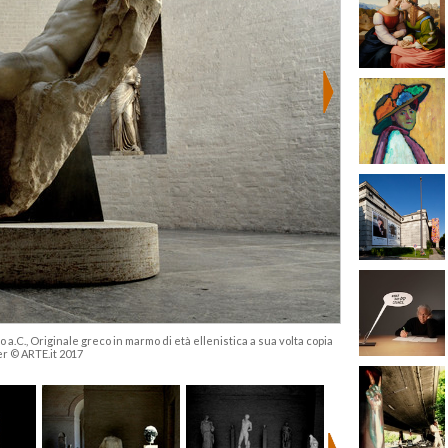
ecolo a.C., Originale greco in marmo di età ellenistica a sua volta copia
er © ARTE.it 2017