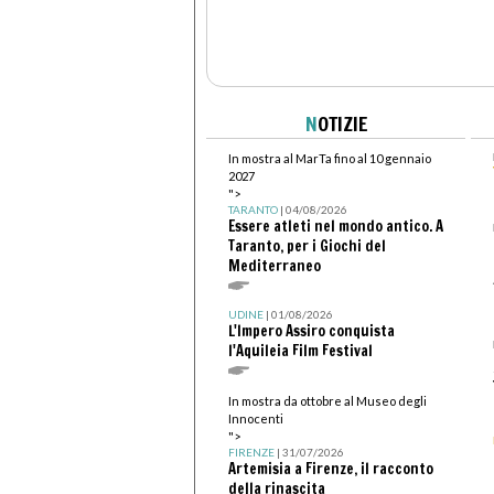
N
OTIZIE
In mostra al MarTa fino al 10 gennaio
2027
">
TARANTO
| 04/08/2026
Essere atleti nel mondo antico. A
Taranto, per i Giochi del
Mediterraneo
UDINE
| 01/08/2026
L'Impero Assiro conquista
l'Aquileia Film Festival
In mostra da ottobre al Museo degli
Innocenti
">
FIRENZE
| 31/07/2026
Artemisia a Firenze, il racconto
della rinascita