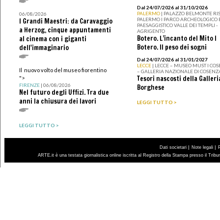
Dal 24/07/2026 al 31/10/2026
PALERMO
| PALAZZO BELMONTE RIS
06/08/2026
PALERMO I PARCO ARCHEOLOGICO 
I Grandi Maestri: da Caravaggio
PAESAGGISTICO VALLE DEI TEMPLI -
a Herzog, cinque appuntamenti
AGRIGENTO
Botero. L’incanto del Mito I
al cinema con i giganti
Botero. Il peso dei sogni
dell'immaginario
Dal 24/07/2026 al 31/01/2027
LECCE
| LECCE – MUSEO MUST I CO
Il nuovo volto del museo fiorentino
– GALLERIA NAZIONALE DI COSENZ
Tesori nascosti della Galleri
">
FIRENZE
| 06/08/2026
Borghese
Nel futuro degli Uffizi. Tra due
anni la chiusura dei lavori
LEGGI TUTTO >
LEGGI TUTTO >
|
|
Dati societari
Note legali
ARTE.it è una testata giornalistica online iscritta al Registro della Stampa presso il Trib