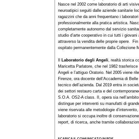
Nasce nel 2002 come laboratorio di arti visiv
neuroatipici seguiti dalle aziende sanitarie l
ragazzini che da anni frequentano i laborator
professionalmente alla pratica artistica. Nasce 
completamente autonomo dal servizio sanitario
studio d’arte cooperativo in cui tutti i giovani 
attraverso la vendita delle proprie opere. Fin d
ospitato permanentemente dalla Collezione M
Il
Laboratorio degli Angeli
, realtà storica 
Maricetta Parlatore, che nel 1982 trasferisce 
Angeli e l’attiguo Oratorio. Nel 2005 viene r
Firenze, ora docente dell’Accademia di Belle Ar
tecnico dell’azienda. Dal 2019 entra in socie
dei settori restauro carta e del contemporaneo
S.O.A. OS2-A class. II, opera sia nell’ambito 
distingue per interventi su manufatti di gra
viene riservata alle metodologie d’intervento, n
laboratorio si occupa inoltre di conservazione
report, di ricerca, anche tramite collaborazion
SCARICA IL COMUNICATO IN PDF