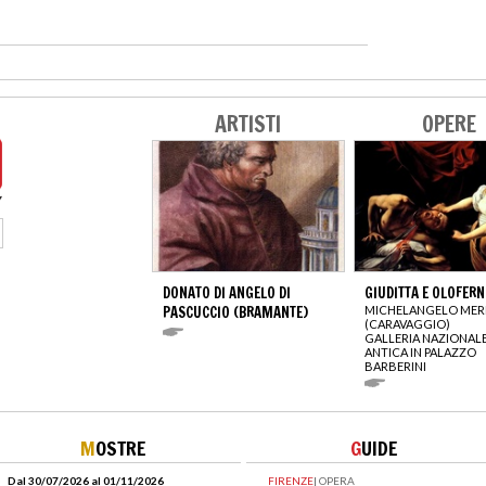
ARTISTI
OPERE
DONATO DI ANGELO DI
GIUDITTA E OLOFERN
PASCUCCIO (BRAMANTE)
MICHELANGELO MERI
(CARAVAGGIO)
GALLERIA NAZIONALE
ANTICA IN PALAZZO
BARBERINI
M
OSTRE
G
UIDE
Dal 30/07/2026 al 01/11/2026
FIRENZE
|
OPERA