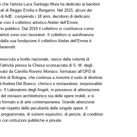
e che l'artista Luca Santiago Mora ha dedicato ai bambini
ocali di Reggio Emilia e Bergamo. Nel 2015, alcuni dei
i di AdE, compiendo i 18 anni, decidono di dedicarsi
così il collettivo artistico Atelier dell’Errore,
 pubblico. Dal 2018 il collettivo si costituisce come
artisti sono soci lavoratori. Il collettivo si autofinanzia
alla sua fondazione il collettivo Atelier dell’Errore è
aramotti.
conosciuta a livello nazionale, nasce dalla volontà di
l’attività presso la Chiesa sconsacrata di S. M. degli
ilevato da Camilla Roversi Monaco, formatasi all’OPD di
ti di Bologna, che continua a rivestire il ruolo di direttore
tà Andrea Del Bianco, chimico e restauratore, responsabile
. Il Laboratorio degli Angeli, in possesso di attestazione
del restauro architettonico sia delle opere mobili, e si
nde formato e di arte contemporanea. Grande attenzione
el rispetto delle peculiarità delle singole opere. Il
 programmata, di sistemi espositivi, di perizie, di condition
i con istituzioni pubbliche e private.