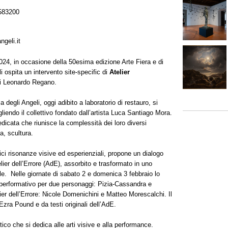
583200
ngeli.it
24, in occasione della 50esima edizione Arte Fiera e di
 ospita un intervento site-specific di
Atelier
di Leonardo Regano.
a degli Angeli, oggi adibito a laboratorio di restauro, si
iendo il collettivo fondato dall’artista Luca Santiago Mora.
edicata che riunisce la complessità dei loro diversi
ia, scultura.
ici risonanze visive ed esperienziali, propone un dialogo
elier dell’Errore (AdE), assorbito e trasformato in uno
ale. Nelle giornate di sabato 2 e domenica 3 febbraio lo
o performativo per due personaggi: Pizia-Cassandra e
lier dell’Errore: Nicole Domenichini e Matteo Morescalchi. Il
Ezra Pound e da testi originali dell’AdE.
stico che si dedica alle arti visive e alla performance.