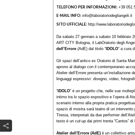
TELEFONO PER INFORMAZIONI:
+39 051 
E-MAIL INFO:
info@laboratoriodegliangeli.it
SITO UFFICIALE:
http://www.laboratoriodeglia
Da sabato 27 gennaio a sabato 10 febbraio 20
ART CITY Bologna, il LabOratorio degli Angeli
dell’Errore
(AdE) dal titolo “
IDOLO
” a cura 
Gli spazi dell’antico ex Oratorio di Santa Mari
aprono al dialogo con il contemporaneo accogl
Atelier dell’Errore presenta un’installazione d
linguaggi espressivi: disegno, video, fotograf
“
IDOLO
” è un progetto che, nelle sue moltepl
intimo tra lo spazio espositivo e l’opera di At
scenario interno alla propria pratica progettu
spazio di mostra sarà teatro di un intervent
Tiresia, interpretati da due performer dell’Ate
testo è un
cut-up
dai primi trenta “Cantos” di 
Atelier dell'Errore (AdE)
è un collettivo arti