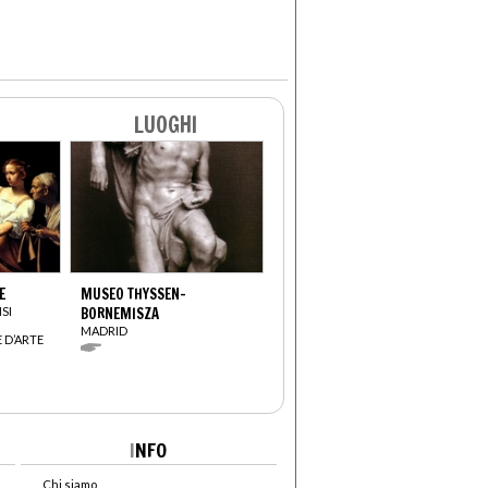
LUOGHI
E
MUSEO THYSSEN-
SI
BORNEMISZA
MADRID
 D’ARTE
I
NFO
Chi siamo