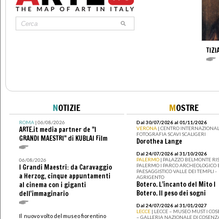
TIZI
N
OTIZIE
M
OSTRE
ROMA
| 06/08/2026
Dal 30/07/2026 al 01/11/2026
ARTE.it media partner de "I
VERONA
| CENTRO INTERNAZIONAL
FOTOGRAFIA SCAVI SCALIGERI
GRANDI MAESTRI" di KUBLAI Film
Dorothea Lange
Dal 24/07/2026 al 31/10/2026
PALERMO
| PALAZZO BELMONTE RIS
06/08/2026
PALERMO I PARCO ARCHEOLOGICO 
I Grandi Maestri: da Caravaggio
PAESAGGISTICO VALLE DEI TEMPLI -
a Herzog, cinque appuntamenti
AGRIGENTO
Botero. L’incanto del Mito I
al cinema con i giganti
Botero. Il peso dei sogni
dell'immaginario
Dal 24/07/2026 al 31/01/2027
LECCE
| LECCE – MUSEO MUST I CO
Il nuovo volto del museo fiorentino
– GALLERIA NAZIONALE DI COSENZ