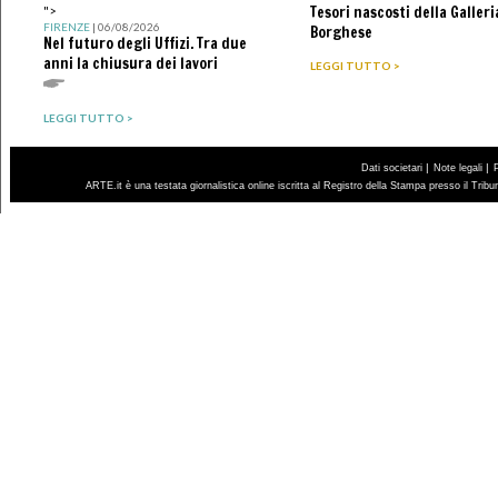
Tesori nascosti della Galleri
">
FIRENZE
| 06/08/2026
Borghese
Nel futuro degli Uffizi. Tra due
anni la chiusura dei lavori
LEGGI TUTTO >
LEGGI TUTTO >
|
|
Dati societari
Note legali
ARTE.it è una testata giornalistica online iscritta al Registro della Stampa presso il Trib