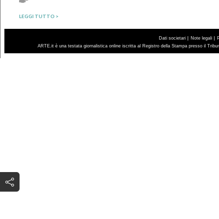
LEGGI TUTTO >
|
|
Dati societari
Note legali
ARTE.it è una testata giornalistica online iscritta al Registro della Stampa presso il Trib