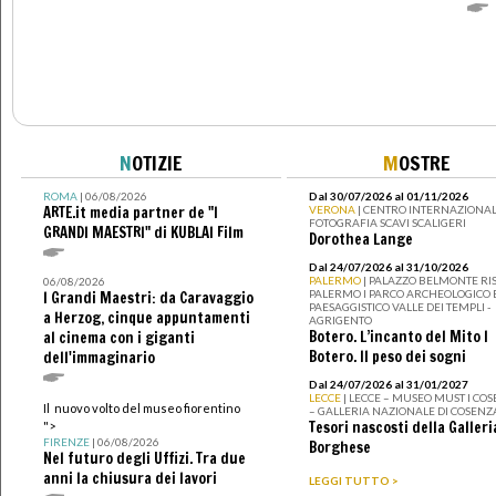
N
OTIZIE
M
OSTRE
ROMA
| 06/08/2026
Dal 30/07/2026 al 01/11/2026
ARTE.it media partner de "I
VERONA
| CENTRO INTERNAZIONAL
FOTOGRAFIA SCAVI SCALIGERI
GRANDI MAESTRI" di KUBLAI Film
Dorothea Lange
Dal 24/07/2026 al 31/10/2026
PALERMO
| PALAZZO BELMONTE RIS
06/08/2026
PALERMO I PARCO ARCHEOLOGICO 
I Grandi Maestri: da Caravaggio
PAESAGGISTICO VALLE DEI TEMPLI -
a Herzog, cinque appuntamenti
AGRIGENTO
Botero. L’incanto del Mito I
al cinema con i giganti
Botero. Il peso dei sogni
dell'immaginario
Dal 24/07/2026 al 31/01/2027
LECCE
| LECCE – MUSEO MUST I CO
Il nuovo volto del museo fiorentino
– GALLERIA NAZIONALE DI COSENZ
Tesori nascosti della Galleri
">
FIRENZE
| 06/08/2026
Borghese
Nel futuro degli Uffizi. Tra due
anni la chiusura dei lavori
LEGGI TUTTO >