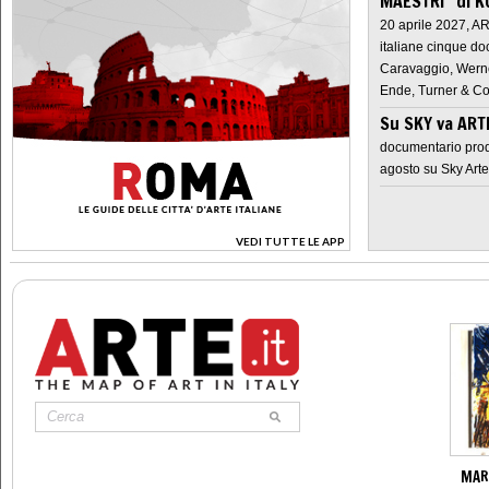
MAESTRI" di K
20 aprile 2027, A
italiane cinque do
Caravaggio, Werne
Ende, Turner & Co
Su SKY va AR
documentario prod
agosto su Sky Arte
VEDI TUTTE LE APP
>
MAR