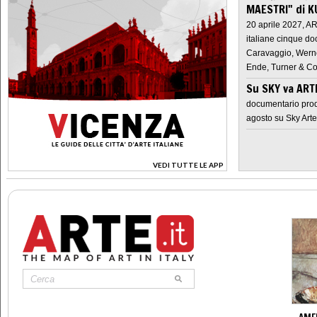
MAESTRI" di K
20 aprile 2027, A
italiane cinque do
Caravaggio, Werne
Ende, Turner & Co
Su SKY va AR
documentario prod
agosto su Sky Arte
VEDI TUTTE LE APP
>