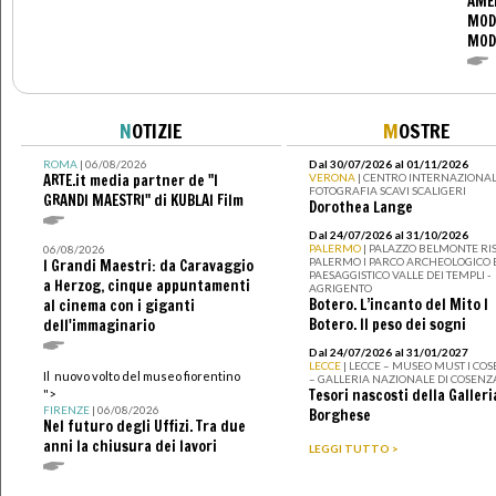
AME
MOD
MOD
N
OTIZIE
M
OSTRE
ROMA
| 06/08/2026
Dal 30/07/2026 al 01/11/2026
ARTE.it media partner de "I
VERONA
| CENTRO INTERNAZIONAL
FOTOGRAFIA SCAVI SCALIGERI
GRANDI MAESTRI" di KUBLAI Film
Dorothea Lange
Dal 24/07/2026 al 31/10/2026
PALERMO
| PALAZZO BELMONTE RIS
06/08/2026
PALERMO I PARCO ARCHEOLOGICO 
I Grandi Maestri: da Caravaggio
PAESAGGISTICO VALLE DEI TEMPLI -
a Herzog, cinque appuntamenti
AGRIGENTO
Botero. L’incanto del Mito I
al cinema con i giganti
Botero. Il peso dei sogni
dell'immaginario
Dal 24/07/2026 al 31/01/2027
LECCE
| LECCE – MUSEO MUST I CO
Il nuovo volto del museo fiorentino
– GALLERIA NAZIONALE DI COSENZ
Tesori nascosti della Galleri
">
FIRENZE
| 06/08/2026
Borghese
Nel futuro degli Uffizi. Tra due
anni la chiusura dei lavori
LEGGI TUTTO >