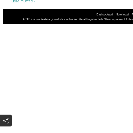
LEGGI TUTTO >
|
|
Dati societari
Note legali
ARTE.it è una testata giornalistica online iscritta al Registro della Stampa presso il Trib