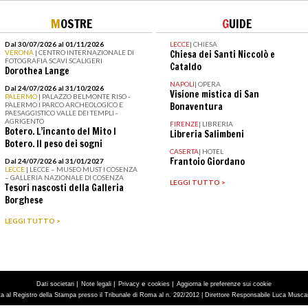
M
OSTRE
G
UIDE
Dal 30/07/2026 al 01/11/2026
LECCE
|
CHIESA
VERONA
| CENTRO INTERNAZIONALE DI
Chiesa dei Santi Niccolò e
FOTOGRAFIA SCAVI SCALIGERI
Cataldo
Dorothea Lange
NAPOLI
|
OPERA
Dal 24/07/2026 al 31/10/2026
Visione mistica di San
PALERMO
| PALAZZO BELMONTE RISO -
PALERMO I PARCO ARCHEOLOGICO E
Bonaventura
PAESAGGISTICO VALLE DEI TEMPLI -
AGRIGENTO
FIRENZE
|
LIBRERIA
Botero. L’incanto del Mito I
Libreria Salimbeni
Botero. Il peso dei sogni
CASERTA
|
HOTEL
Frantoio Giordano
Dal 24/07/2026 al 31/01/2027
LECCE
| LECCE – MUSEO MUST I COSENZA
– GALLERIA NAZIONALE DI COSENZA
LEGGI TUTTO >
Tesori nascosti della Galleria
Borghese
LEGGI TUTTO >
|
|
e
|
Dati societari
Note legali
Privacy
cookies
Aggiorna le preferenze sui cookie
tta al Registro della Stampa presso il Tribunale di Roma al n. 292/2012 | Direttore Responsabile Luca Muscarà 