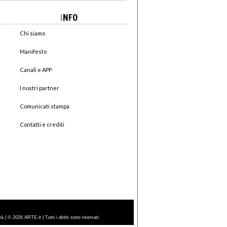
I
NFO
Chi siamo
Manifesto
Canali e APP
I nostri partner
Comunicati stampa
Contatti e crediti
| © 2026 ARTE.it | Tutti i diritti sono riservati