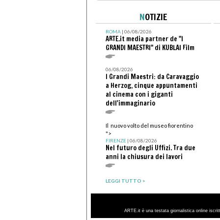
N
OTIZIE
ROMA
| 06/08/2026
ARTE.it media partner de "I
GRANDI MAESTRI" di KUBLAI Film
06/08/2026
I Grandi Maestri: da Caravaggio
a Herzog, cinque appuntamenti
al cinema con i giganti
dell'immaginario
Il nuovo volto del museo fiorentino
">
FIRENZE
| 06/08/2026
Nel futuro degli Uffizi. Tra due
anni la chiusura dei lavori
LEGGI TUTTO >
ARTE.it è una testata giornalistica online iscri