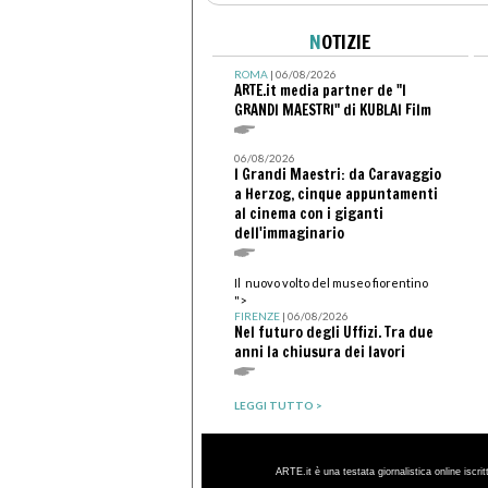
N
OTIZIE
ROMA
| 06/08/2026
ARTE.it media partner de "I
GRANDI MAESTRI" di KUBLAI Film
06/08/2026
I Grandi Maestri: da Caravaggio
a Herzog, cinque appuntamenti
al cinema con i giganti
dell'immaginario
Il nuovo volto del museo fiorentino
">
FIRENZE
| 06/08/2026
Nel futuro degli Uffizi. Tra due
anni la chiusura dei lavori
LEGGI TUTTO >
ARTE.it è una testata giornalistica online iscri