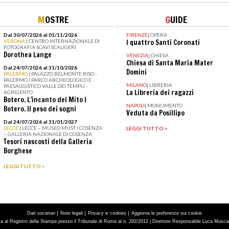
M
OSTRE
G
UIDE
Dal 30/07/2026 al 01/11/2026
FIRENZE
|
OPERA
VERONA
| CENTRO INTERNAZIONALE DI
I quattro Santi Coronati
FOTOGRAFIA SCAVI SCALIGERI
Dorothea Lange
VENEZIA
|
CHIESA
Chiesa di Santa Maria Mater
Dal 24/07/2026 al 31/10/2026
Domini
PALERMO
| PALAZZO BELMONTE RISO -
PALERMO I PARCO ARCHEOLOGICO E
MILANO
|
LIBRERIA
PAESAGGISTICO VALLE DEI TEMPLI -
La Libreria dei ragazzi
AGRIGENTO
Botero. L’incanto del Mito I
NAPOLI
|
MONUMENTO
Botero. Il peso dei sogni
Veduta da Posillipo
Dal 24/07/2026 al 31/01/2027
LECCE
| LECCE – MUSEO MUST I COSENZA
LEGGI TUTTO >
– GALLERIA NAZIONALE DI COSENZA
Tesori nascosti della Galleria
Borghese
LEGGI TUTTO >
|
|
e
|
Dati societari
Note legali
Privacy
cookies
Aggiorna le preferenze sui cookie
tta al Registro della Stampa presso il Tribunale di Roma al n. 292/2012 | Direttore Responsabile Luca Muscarà 