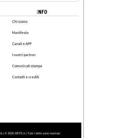
I
NFO
Chi siamo
Manifesto
Canali e APP
I nostri partner
Comunicati stampa
Contatti e crediti
| © 2026 ARTE.it | Tutti i diritti sono riservati