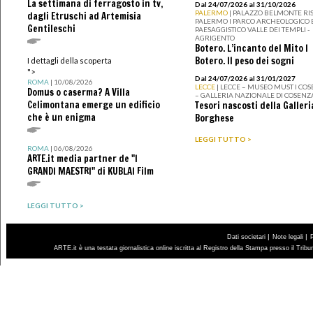
La settimana di ferragosto in tv,
Dal 24/07/2026 al 31/10/2026
PALERMO
| PALAZZO BELMONTE RIS
dagli Etruschi ad Artemisia
PALERMO I PARCO ARCHEOLOGICO 
Gentileschi
PAESAGGISTICO VALLE DEI TEMPLI -
AGRIGENTO
Botero. L’incanto del Mito I
Botero. Il peso dei sogni
I dettagli della scoperta
">
Dal 24/07/2026 al 31/01/2027
ROMA
| 10/08/2026
LECCE
| LECCE – MUSEO MUST I CO
Domus o caserma? A Villa
– GALLERIA NAZIONALE DI COSENZ
Celimontana emerge un edificio
Tesori nascosti della Galleri
che è un enigma
Borghese
LEGGI TUTTO >
ROMA
| 06/08/2026
ARTE.it media partner de "I
GRANDI MAESTRI" di KUBLAI Film
LEGGI TUTTO >
|
|
Dati societari
Note legali
ARTE.it è una testata giornalistica online iscritta al Registro della Stampa presso il Trib