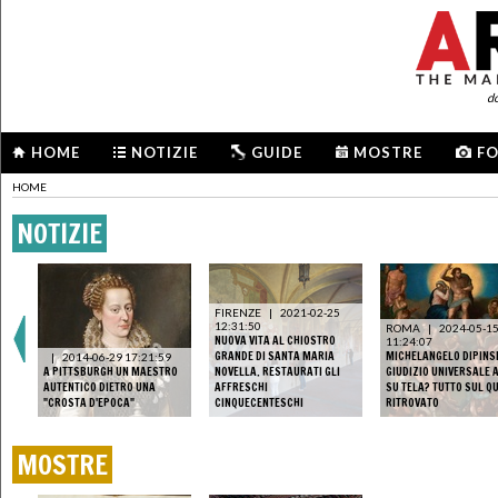
d
HOME
NOTIZIE
GUIDE
MOSTRE
F
HOME
NOTIZIE
FIRENZE
|
2021-02-25
12:31:50
ROMA
|
2024-05-1
NUOVA VITA AL CHIOSTRO
11:24:07
GRANDE DI SANTA MARIA
MICHELANGELO DIPINSE
|
2014-06-29 17:21:59
A PITTSBURGH UN MAESTRO
NOVELLA. RESTAURATI GLI
GIUDIZIO UNIVERSALE 
AUTENTICO DIETRO UNA
AFFRESCHI
SU TELA? TUTTO SUL Q
"CROSTA D'EPOCA"
CINQUECENTESCHI
RITROVATO
MOSTRE