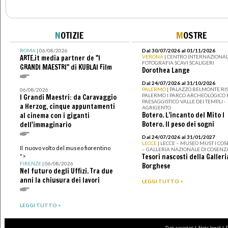
N
OTIZIE
M
OSTRE
ROMA
| 06/08/2026
Dal 30/07/2026 al 01/11/2026
ARTE.it media partner de "I
VERONA
| CENTRO INTERNAZIONAL
FOTOGRAFIA SCAVI SCALIGERI
GRANDI MAESTRI" di KUBLAI Film
Dorothea Lange
Dal 24/07/2026 al 31/10/2026
PALERMO
| PALAZZO BELMONTE RIS
06/08/2026
PALERMO I PARCO ARCHEOLOGICO 
I Grandi Maestri: da Caravaggio
PAESAGGISTICO VALLE DEI TEMPLI -
a Herzog, cinque appuntamenti
AGRIGENTO
Botero. L’incanto del Mito I
al cinema con i giganti
Botero. Il peso dei sogni
dell'immaginario
Dal 24/07/2026 al 31/01/2027
LECCE
| LECCE – MUSEO MUST I CO
Il nuovo volto del museo fiorentino
– GALLERIA NAZIONALE DI COSENZ
Tesori nascosti della Galleri
">
FIRENZE
| 06/08/2026
Borghese
Nel futuro degli Uffizi. Tra due
anni la chiusura dei lavori
LEGGI TUTTO >
LEGGI TUTTO >
|
|