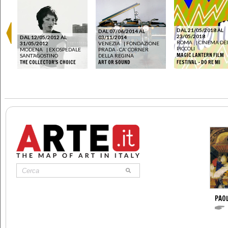
DAL 21/05/2018 AL
DAL 07/06/2014 AL
23/05/2018
DAL 12/05/2012 AL
03/11/2014
ROMA
|
CINEMA DEI
31/05/2012
VENEZIA
|
FONDAZIONE
PICCOLI
MODENA
|
EX OSPEDALE
PRADA - CA' CORNER
MAGIC LANTERN FILM
SANT’AGOSTINO
DELLA REGINA
THE COLLECTOR'S CHOICE
ART OR SOUND
FESTIVAL - DO RE MI
PAO