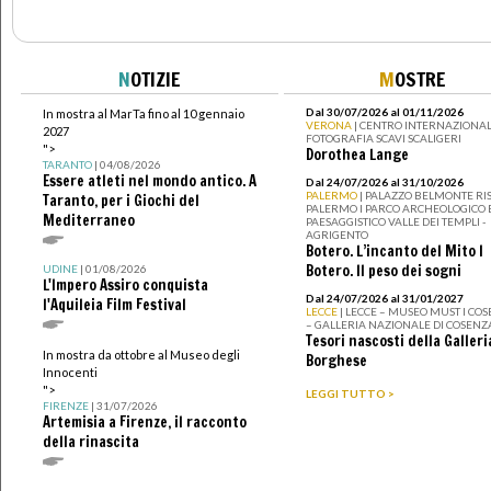
N
OTIZIE
M
OSTRE
Dal 30/07/2026 al 01/11/2026
In mostra al MarTa fino al 10 gennaio
VERONA
| CENTRO INTERNAZIONAL
2027
FOTOGRAFIA SCAVI SCALIGERI
">
Dorothea Lange
TARANTO
| 04/08/2026
Essere atleti nel mondo antico. A
Dal 24/07/2026 al 31/10/2026
PALERMO
| PALAZZO BELMONTE RIS
Taranto, per i Giochi del
PALERMO I PARCO ARCHEOLOGICO 
Mediterraneo
PAESAGGISTICO VALLE DEI TEMPLI -
AGRIGENTO
Botero. L’incanto del Mito I
Botero. Il peso dei sogni
UDINE
| 01/08/2026
L'Impero Assiro conquista
Dal 24/07/2026 al 31/01/2027
l'Aquileia Film Festival
LECCE
| LECCE – MUSEO MUST I CO
– GALLERIA NAZIONALE DI COSENZ
Tesori nascosti della Galleri
In mostra da ottobre al Museo degli
Borghese
Innocenti
">
LEGGI TUTTO >
FIRENZE
| 31/07/2026
Artemisia a Firenze, il racconto
della rinascita