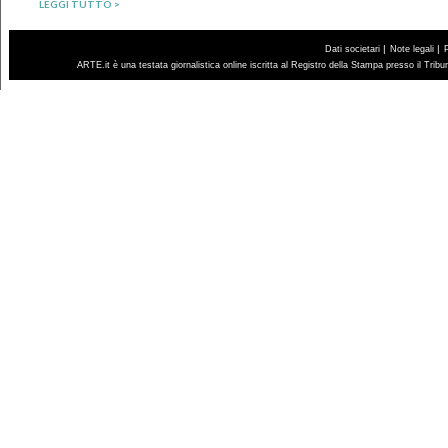
LEGGI TUTTO >
|
|
Dati societari
Note legali
ARTE.it è una testata giornalistica online iscritta al Registro della Stampa presso il Trib