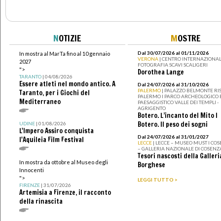
N
OTIZIE
M
OSTRE
Dal 30/07/2026 al 01/11/2026
In mostra al MarTa fino al 10 gennaio
VERONA
| CENTRO INTERNAZIONAL
2027
FOTOGRAFIA SCAVI SCALIGERI
">
Dorothea Lange
TARANTO
| 04/08/2026
Essere atleti nel mondo antico. A
Dal 24/07/2026 al 31/10/2026
PALERMO
| PALAZZO BELMONTE RIS
Taranto, per i Giochi del
PALERMO I PARCO ARCHEOLOGICO 
Mediterraneo
PAESAGGISTICO VALLE DEI TEMPLI -
AGRIGENTO
Botero. L’incanto del Mito I
Botero. Il peso dei sogni
UDINE
| 01/08/2026
L'Impero Assiro conquista
Dal 24/07/2026 al 31/01/2027
l'Aquileia Film Festival
LECCE
| LECCE – MUSEO MUST I CO
– GALLERIA NAZIONALE DI COSENZ
Tesori nascosti della Galleri
In mostra da ottobre al Museo degli
Borghese
Innocenti
">
LEGGI TUTTO >
FIRENZE
| 31/07/2026
Artemisia a Firenze, il racconto
della rinascita