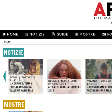
HOME
NOTIZIE
GUIDE
MOSTRE
F
HOME
NOTIZIE
ROMA
|
2017-06-22
11:40:13
REGGIO EMILIA
|
2018-
MILANO
|
2019-03-
IL CORPO E IL TEMPO
04-13 01:19:11
17:54:17
PROTAGONISTI ALLA
AL VIA FOTOGRAFIA EUROPEA
IL DIVISIONISMO DI MO
GALLERIA NAZIONALE
2018
PROTAGONISTA A MILA
MOSTRE