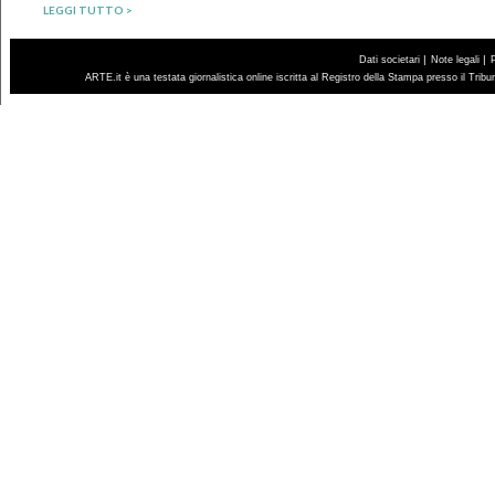
LEGGI TUTTO >
|
|
Dati societari
Note legali
ARTE.it è una testata giornalistica online iscritta al Registro della Stampa presso il Trib