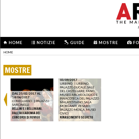
HOME
NOTIZIE
GUIDE
MOSTRE
F
HOME
MOSTRE
DAL 13/04/2017 AL
03/09/2017
URBINO
|
URBINO,
PALAZZO DUCALE, SALE
DEL CASTELLARE; FANO,
DAL 25/02/2017 AL
MUSEO ARCHEOLOGICO E
18/06/2017
PINACOTECA DEL PALAZZO
CONEGLIANO
|
PALAZZO
MALATESTIANO, SALA
SARCINELLI
MORGANTI; PESARO,
BELLINI E I BELLINIANI.
PALAZZO MOSCA, MUSEI
DALL'ACCADEMIA DEI
CIVICI
CONCORDI DI ROVIGO
RINASCIMENTO SEGRETO