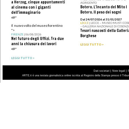
a Herzog, cinque appuntamenti
AGRIGENTO
Botero. L’incanto del Mito I
al cinema con i giganti
Botero. Il peso dei sogni
dell'immaginario
Dal 24/07/2026 al 31/01/2027
LECCE
| LECCE – MUSEO MUST I CO
Il nuovo volto del museo fiorentino
– GALLERIA NAZIONALE DI COSENZ
Tesori nascosti della Galleri
">
FIRENZE
| 06/08/2026
Borghese
Nel futuro degli Uffizi. Tra due
anni la chiusura dei lavori
LEGGI TUTTO >
LEGGI TUTTO >
|
|
Dati societari
Note legali
ARTE.it è una testata giornalistica online iscritta al Registro della Stampa presso il Trib