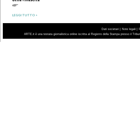
LEGGI TUTTO >
|
|
Dati societari
Note legali
ARTE.it è una testata giornalistica online iscritta al Registro della Stampa presso il Trib