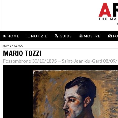
HOME
NOTIZIE
GUIDE
MOSTRE
F
HOME
>
CERCA
MARIO TOZZI
Fossombrone 30/10/1895 — Saint-Jean-du-Gard 08/09