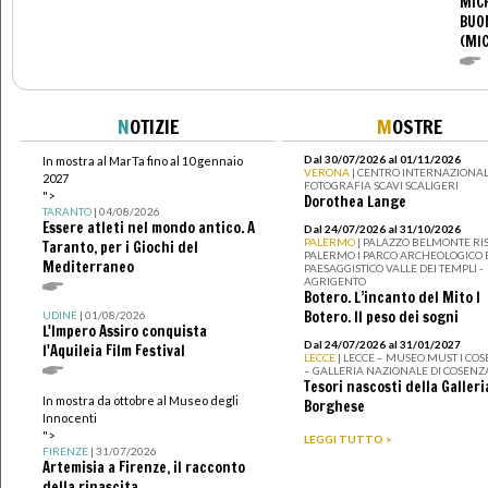
MIC
BUO
(MI
N
OTIZIE
M
OSTRE
Dal 30/07/2026 al 01/11/2026
In mostra al MarTa fino al 10 gennaio
VERONA
| CENTRO INTERNAZIONAL
2027
FOTOGRAFIA SCAVI SCALIGERI
">
Dorothea Lange
TARANTO
| 04/08/2026
Essere atleti nel mondo antico. A
Dal 24/07/2026 al 31/10/2026
PALERMO
| PALAZZO BELMONTE RIS
Taranto, per i Giochi del
PALERMO I PARCO ARCHEOLOGICO 
Mediterraneo
PAESAGGISTICO VALLE DEI TEMPLI -
AGRIGENTO
Botero. L’incanto del Mito I
Botero. Il peso dei sogni
UDINE
| 01/08/2026
L'Impero Assiro conquista
Dal 24/07/2026 al 31/01/2027
l'Aquileia Film Festival
LECCE
| LECCE – MUSEO MUST I CO
– GALLERIA NAZIONALE DI COSENZ
Tesori nascosti della Galleri
In mostra da ottobre al Museo degli
Borghese
Innocenti
">
LEGGI TUTTO >
FIRENZE
| 31/07/2026
Artemisia a Firenze, il racconto
della rinascita