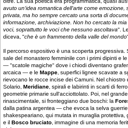
oltre. La sua poetica era programmatica, quasi aust
avuto un'idea romantica dell'arte come emozione,
privata, ma ho sempre cercato una sorta di docum
informazione, archiviazione. Non ho cercato la mia 
voci, soprattutto le voci che nessuno ascoltava
". L
diceva, "
che è un frammento della valle del mondo
Il percorso espositivo è una scoperta progressiva. S
sale del monastero femminile con i primi dipinti e l
— "scatole magiche" dove i chiodi diventano grafemi
arcaica — e le
Mappe
, superfici lignee scavate a 
rievocano le rocce incise dei Camuni. Nel chiostro 
Solario,
Meridiane
, spirali e labirinti in scarti di fe
geometrie primarie sull'acciottolato. Poi, nel grande
rinascimentale, si fronteggiano due boschi: la
Fores
dalla patina argentea — che evoca la selva guerri
shakespeariano, qui mutata in muraglia protettiv
e il
Bosco bruciato
, immagine di una memoria ferit