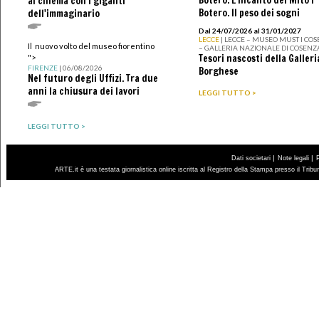
Botero. L’incanto del Mito I
al cinema con i giganti
Botero. Il peso dei sogni
dell'immaginario
Dal 24/07/2026 al 31/01/2027
LECCE
| LECCE – MUSEO MUST I CO
Il nuovo volto del museo fiorentino
– GALLERIA NAZIONALE DI COSENZ
Tesori nascosti della Galleri
">
FIRENZE
| 06/08/2026
Borghese
Nel futuro degli Uffizi. Tra due
anni la chiusura dei lavori
LEGGI TUTTO >
LEGGI TUTTO >
|
|
Dati societari
Note legali
ARTE.it è una testata giornalistica online iscritta al Registro della Stampa presso il Trib