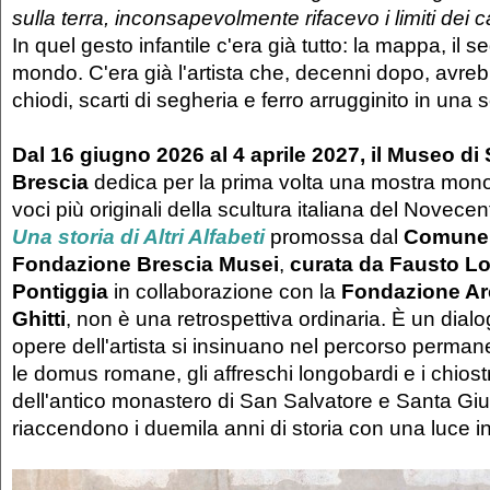
sulla terra, inconsapevolmente rifacevo i limiti dei 
In quel gesto infantile c'era già tutto: la mappa, il 
mondo. C'era già l'artista che, decenni dopo, avre
chiodi, scarti di segheria e ferro arrugginito in una 
Dal 16 giugno 2026 al 4 aprile 2027, il Museo di 
Brescia
dedica per la prima volta una mostra mono
voci più originali della scultura italiana del Novece
Una storia di Altri Alfabeti
promossa dal
Comune 
Fondazione Brescia Musei
,
curata da Fausto Lo
Pontiggia
in collaborazione con la
Fondazione Ar
Ghitti
, non è una retrospettiva ordinaria. È un dial
opere dell'artista si insinuano nel percorso perman
le domus romane, gli affreschi longobardi e i chiostr
dell'antico monastero di San Salvatore e Santa Giul
riaccendono i duemila anni di storia con una luce i