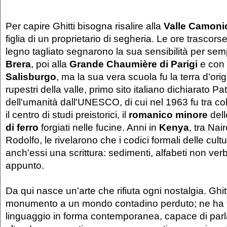
Per capire Ghitti bisogna risalire alla
Valle Camoni
figlia di un proprietario di segheria. Le ore trascors
legno tagliato segnarono la sua sensibilità per sem
Brera
, poi alla
Grande Chaumière di Parigi
e con
Salisburgo
, ma la sua vera scuola fu la terra d'origi
rupestri della valle, primo sito italiano dichiarato Pa
dell'umanità dall'UNESCO, di cui nel 1963 fu tra c
il centro di studi preistorici, il
romanico minore
dell
di ferro
forgiati nelle fucine. Anni in
Kenya
, tra Nai
Rodolfo, le rivelarono che i codici formali delle cultu
anch'essi una scrittura: sedimenti, alfabeti non verbal
appunto.
Da qui nasce un'arte che rifiuta ogni nostalgia. Ghitt
monumento a un mondo contadino perduto; ne ha tr
linguaggio in forma contemporanea, capace di parl