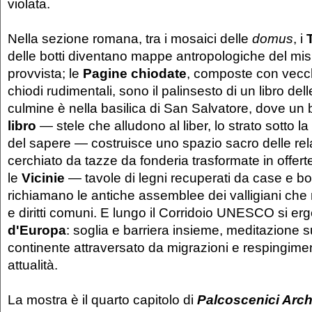
violata.
Nella sezione romana, tra i mosaici delle
domus
, i
delle botti diventano mappe antropologiche del mis
provvista; le
Pagine chiodate
, composte con vecchi 
chiodi rudimentali, sono il palinsesto di un libro del
culmine è nella basilica di San Salvatore, dove un
libro
— stele che alludono al liber, lo strato sotto la
del sapere — costruisce uno spazio sacro delle re
cerchiato da tazze da fonderia trasformate in offerte 
le
Vicinie
— tavole di legni recuperati da case e b
richiamano le antiche assemblee dei valligiani che
e diritti comuni. E lungo il Corridoio UNESCO si er
d'Europa
: soglia e barriera insieme, meditazione su
continente attraversato da migrazioni e respingimen
attualità.
La mostra è il quarto capitolo di
Palcoscenici Arch