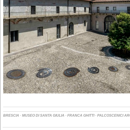
·
·
·
BRESCIA
MUSEO DI SANTA GIULIA
FRANCA GHITTI
PALCOSCENICI AR